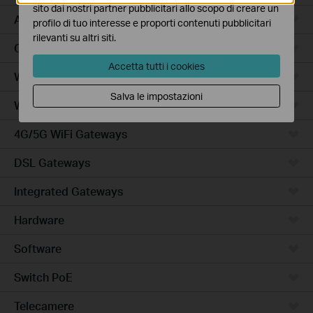
sito dai nostri partner pubblicitari allo scopo di creare un
Access Plus
profilo di tuo interesse e proporti contenuti pubblicitari
rilevanti su altri siti.
Campus
Accetta tutti i cookies
Wired Gateways
Salva le impostazioni
WiFi Gateways
4G/5G WiFi Gateways
DSL Gateways
Integrated Gateways
Hardware
Software
Switch PoE
Telecamere