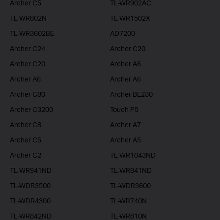
Archer C5
TL-WR902AC
TL-WR802N
TL-WR1502X
TL-WR3602BE
AD7200
Archer C24
Archer C20
Archer C20
Archer A6
Archer A6
Archer A6
Archer C80
Archer BE230
Archer C3200
Touch P5
Archer C8
Archer A7
Archer C5
Archer A5
Archer C2
TL-WR1043ND
TL-WR941ND
TL-WR841ND
TL-WDR3500
TL-WDR3600
TL-WDR4300
TL-WR740N
TL-WR842ND
TL-WR810N