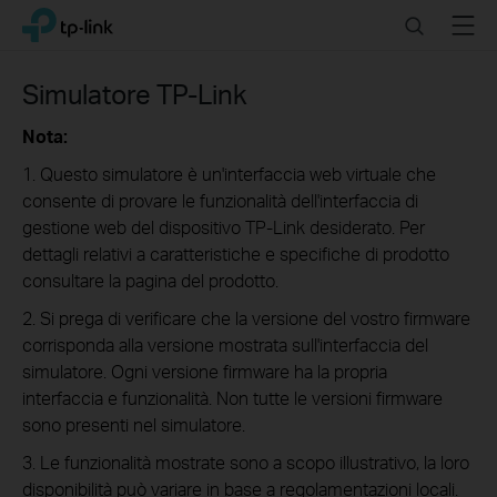
Click
Search
Menu
TP-Link, Reliably Smart
to
skip
the
Simulatore TP-Link
navigation
bar
Nota:
1. Questo simulatore è un'interfaccia web virtuale che
consente di provare le funzionalità dell'interfaccia di
gestione web del dispositivo TP-Link desiderato. Per
dettagli relativi a caratteristiche e specifiche di prodotto
consultare la pagina del prodotto.
2. Si prega di verificare che la versione del vostro firmware
corrisponda alla versione mostrata sull'interfaccia del
simulatore. Ogni versione firmware ha la propria
interfaccia e funzionalità. Non tutte le versioni firmware
sono presenti nel simulatore.
3. Le funzionalità mostrate sono a scopo illustrativo, la loro
disponibilità può variare in base a regolamentazioni locali.