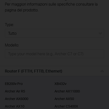
Per maggiori informazioni sulle specifiche consultare la
pagina del prodotto.
Type:
Tutto
Modello:
Rete Domestica
Smart Home
Business
Router F (FTTH, FTTB, Ethernet)
Service Provider
EB200v Pro
XB432v
Archer Air R5
Archer AX11000
Archer AX6000
Archer AX50
Archer AX10
Archer C5400X