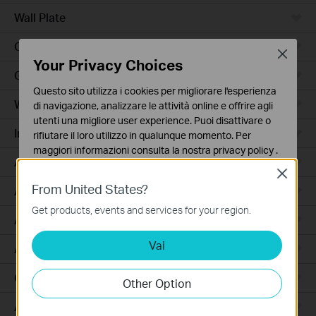
Wall Plate
Outdoor
Close
Your Privacy Choices
Gateway
Questo sito utilizza i cookies per migliorare l'esperienza
Wireless Bridge
di navigazione, analizzare le attività online e offrire agli
utenti una migliore user experience. Puoi disattivare o
Industrial
rifiutare il loro utilizzo in qualunque momento. Per
maggiori informazioni consulta la nostra
privacy policy
.
Access Max
Close
Basic Cookies
From United States?
Agile
Questi cookies sono necessari per il corretto
funzionamento del sito e non possono essere disattivati
Get products, events and services for your region.
Access
nel tuo sistema.
Vai
Analytics e Marketing Cookies
Access Pro
I cookies analitici ci permettono di analizzare le tue
attività sul nostro sito allo scopo di migliorarne le
GPON
Other Option
funzionalità.
Aggregation
I marketing cookies possono essere impostati sul nostro