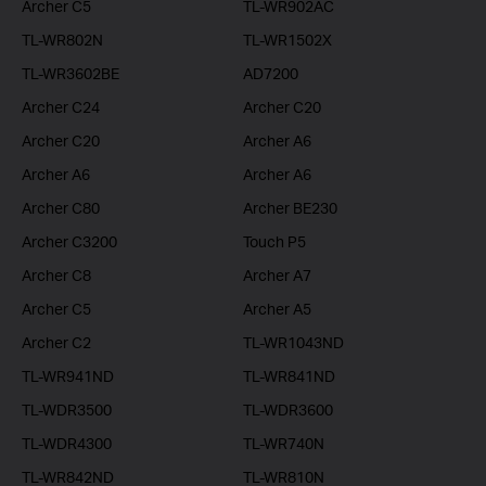
Archer C5
TL-WR902AC
TL-WR802N
TL-WR1502X
TL-WR3602BE
AD7200
Archer C24
Archer C20
Archer C20
Archer A6
Archer A6
Archer A6
Archer C80
Archer BE230
Archer C3200
Touch P5
Archer C8
Archer A7
Archer C5
Archer A5
Archer C2
TL-WR1043ND
TL-WR941ND
TL-WR841ND
TL-WDR3500
TL-WDR3600
TL-WDR4300
TL-WR740N
TL-WR842ND
TL-WR810N