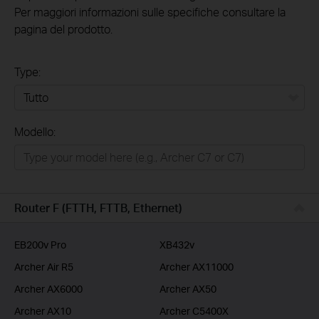
Per maggiori informazioni sulle specifiche consultare la
pagina del prodotto.
Type:
Tutto
Modello:
Rete Domestica
Smart Home
Business
Router F (FTTH, FTTB, Ethernet)
Service Provider
EB200v Pro
XB432v
Archer Air R5
Archer AX11000
Archer AX6000
Archer AX50
Archer AX10
Archer C5400X