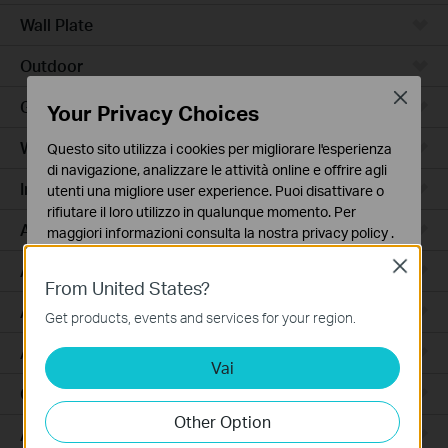
Wall Plate
Outdoor
Close
Gateway
Your Privacy Choices
Wireless Bridge
Questo sito utilizza i cookies per migliorare l'esperienza
di navigazione, analizzare le attività online e offrire agli
Industrial
utenti una migliore user experience. Puoi disattivare o
rifiutare il loro utilizzo in qualunque momento. Per
Access Max
maggiori informazioni consulta la nostra
privacy policy
.
Close
Basic Cookies
Agile
From United States?
Questi cookies sono necessari per il corretto
Access
funzionamento del sito e non possono essere disattivati
Get products, events and services for your region.
nel tuo sistema.
Access Pro
Vai
Analytics e Marketing Cookies
I cookies analitici ci permettono di analizzare le tue
GPON
attività sul nostro sito allo scopo di migliorarne le
Other Option
funzionalità.
Aggregation