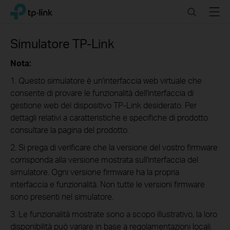
Click
Search
Menu
TP-Link, Reliably Smart
to
skip
the
Simulatore TP-Link
navigation
bar
Nota:
1. Questo simulatore è un'interfaccia web virtuale che
consente di provare le funzionalità dell'interfaccia di
gestione web del dispositivo TP-Link desiderato. Per
dettagli relativi a caratteristiche e specifiche di prodotto
consultare la pagina del prodotto.
2. Si prega di verificare che la versione del vostro firmware
corrisponda alla versione mostrata sull'interfaccia del
simulatore. Ogni versione firmware ha la propria
interfaccia e funzionalità. Non tutte le versioni firmware
sono presenti nel simulatore.
3. Le funzionalità mostrate sono a scopo illustrativo, la loro
disponibilità può variare in base a regolamentazioni locali.