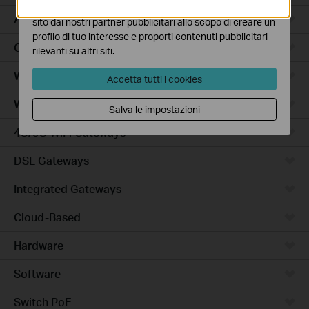
I marketing cookies possono essere impostati sul nostro
Access Plus
sito dai nostri partner pubblicitari allo scopo di creare un
profilo di tuo interesse e proporti contenuti pubblicitari
Campus
rilevanti su altri siti.
Wired Gateways
Accetta tutti i cookies
WiFi Gateways
Salva le impostazioni
4G/5G WiFi Gateways
DSL Gateways
Integrated Gateways
Cloud-Based
Hardware
Software
Switch PoE