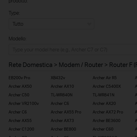
prodotto.
Type:
Tutto
Modello:
Rete Domestica
Smart Home
Rete Domestica > Modem / Router > Router F (
Business
EB200v Pro
XB432v
Archer Air R5
A
Service Provider
Archer AX50
Archer AX10
Archer C5400X
A
Archer C50
TL-WR840N
TL-WR841N
A
Archer VR2100v
Archer C6
Archer AX20
A
Archer C6
Archer AX55 Pro
Archer AX72 Pro
A
Archer AX55
Archer AX73
Archer BE3600
A
Archer C1200
Archer BE800
Archer C60
A