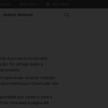
upporto
Area Partner
Italia / Italiano
Search
SERVICE PROVIDER
te di provare le funzionalità
ato. Per dettagli relativi a
del prodotto.
corrisponda alla versione mostrata
ropria interfaccia e funzionalità. Non
isponibilità può variare in base a
fiche consultare la pagina del