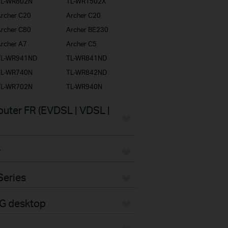
TL-WR802N
TL-WR1502X
rcher C20
Archer C20
rcher C80
Archer BE230
rcher A7
Archer C5
TL-WR941ND
TL-WR841ND
TL-WR740N
TL-WR842ND
TL-WR702N
TL-WR940N
uter FR (EVDSL | VDSL |
r
Series
4G desktop