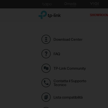
Click
to
TP-Link, Reliably Smart
skip
SHOWROO
the
navigation
bar
Download Center
FAQ
TP-Link Community
Contatta il Supporto
Tecnico
Lista compatibilità