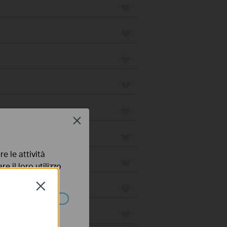
Close
e le attività
e il loro utilizzo
olicy
.
Close
ssono essere