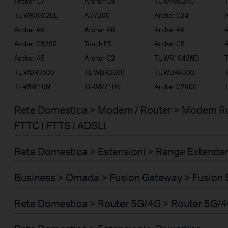
Archer C7
Archer C5
TL-WR902AC
TL-WR3602BE
AD7200
Archer C24
A
Archer A6
Archer A6
Archer A6
A
Archer C3200
Touch P5
Archer C8
A
Archer A5
Archer C2
TL-WR1043ND
TL-WDR3500
TL-WDR3600
TL-WDR4300
TL-WR810N
TL-WR710N
Archer C2600
Rete Domestica > Modem / Router > Modem Ro
FTTC | FTTS | ADSL)
Rete Domestica > Estensioni > Range Extende
Business > Omada > Fusion Gateway > Fusion 
Rete Domestica > Router 5G/4G > Router 5G/