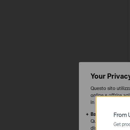
Your Privac
Questo sito utilizz
online e offrire agl
in qualunque mome
Basic Cookies
From U
Questi cookies so
Get prod
disattivati nel tuo