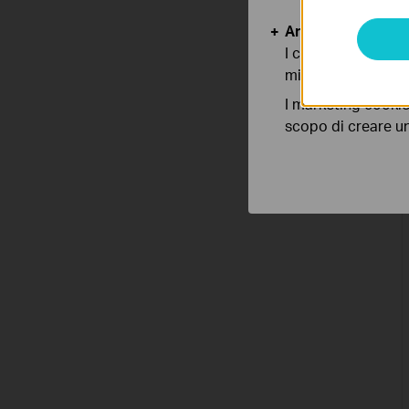
Analytics e Marke
I cookies analitici
migliorarne le funz
I marketing cookie
scopo di creare un 