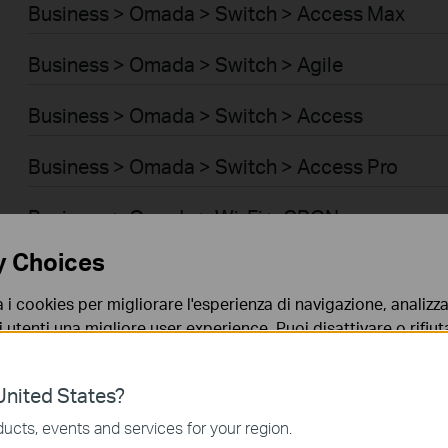
Business > Omada > Switch > Access Max
Business > Omada > Switch > Agile
Business > Omada > Switch > Access
Business > Omada > Switch > Access Pro
Business > Omada > Wi-Fi > GPON
y Choices
Business > Omada > Switch > Aggregation
a i cookies per migliorare l'esperienza di navigazione, analizzar
Business > Omada > Switch > Access Plus
i utenti una migliore user experience. Puoi disattivare o rifiutar
nto. Per maggiori informazioni consulta la nostra
privacy p
Business > Omada > Switch > Campus
nited States?
no necessari per il corretto funzionamento del sito e non po
Business > Omada > Router > Wired Gateways
ucts, events and services for your region.
 sistema.