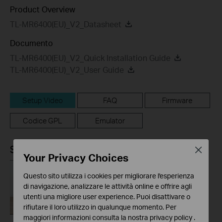
Product Overview
TL-MR6400(EU)_V2_Datasheet
Documento
TL-MR6400(EU)_V2_Quick Installation Guide
TL-MR6400(EU)_V2_User Guide
Setup Video
FAQ
Firmware
Codice GPL
Emulator
Setup Video
Close
Your Privacy Choices
Questo sito utilizza i cookies per migliorare l'esperienza
di navigazione, analizzare le attività online e offrire agli
utenti una migliore user experience. Puoi disattivare o
rifiutare il loro utilizzo in qualunque momento. Per
maggiori informazioni consulta la nostra
privacy policy
.