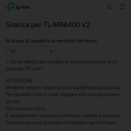
Click
Search
Menu
TP-Link, Reliably Smart
to
skip
the
Scarica per
TL-MR6400
V2
navigation
bar
Si prega di scegliere la versione hardware:
V2
>
Come identificare modello e versione hardware di un
prodotto TP-Link?
ATTENZIONE
Modelli e versioni variano a seconda dell'area geografica.
Per prodotti in uso in Italia, utilizzare solo risorse presenti
sul sito
http://www.tp-link.it .
È strettamente necessario verificare modello e versione
hardware prima di scaricare ed installare ogni firmware.