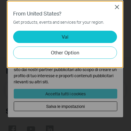
Close
Basic Cookies
How to Set up TP-
From United States?
Questi cookies sono necessari per il corretto
Link 4G WiFi Router
funzionamento del sito e non possono essere disattivati
Get products, events and services for your region.
nel tuo sistema.
Vai
Analytics e Marketing Cookies
I cookies analitici ci permettono di analizzare le tue
attività sul nostro sito allo scopo di migliorarne le
Other Option
funzionalità.
I marketing cookies possono essere impostati sul nostro
Iscriviti alla newsletter
sito dai nostri partner pubblicitari allo scopo di creare un
profilo di tuo interesse e proporti contenuti pubblicitari
rilevanti su altri siti.
Indirizzo email
Iscriviti
Accetta tutti i cookies
Salva le impostazioni
Seguici