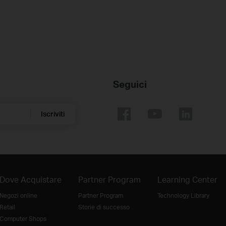
Seguici
Iscriviti
Dove Acquistare
Partner Program
Learning Center
Negozi online
Partner Program
Technology Library
Retail
Storie di successo
Computer Shops