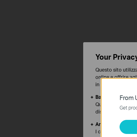
Your Privac
Questo sito utilizz
online e offrire agl
in qualunque mome
Basic Cookies
From U
Questi cookies so
Get prod
disattivati nel tuo
Analytics e Marke
I cookies analitici