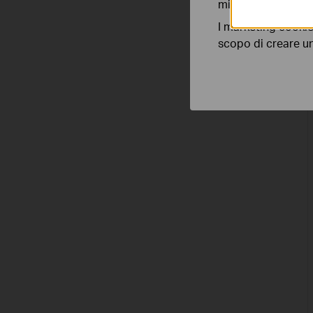
migliorarne le funz
I marketing cookie
scopo di creare un 