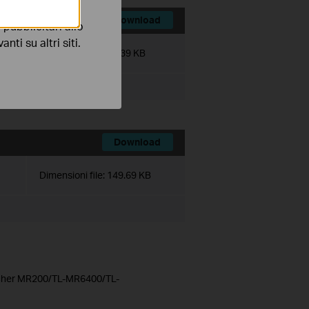
Download
pubblicitari allo
nti su altri siti.
Dimensioni file:
28.39 KB
Download
Dimensioni file:
149.69 KB
Archer MR200/TL-MR6400/TL-