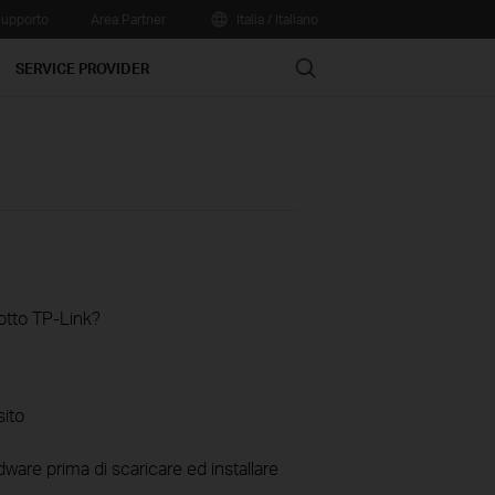
upporto
Area Partner
Italia / Italiano
Search
SERVICE PROVIDER
otto TP-Link?
sito
ware prima di scaricare ed installare