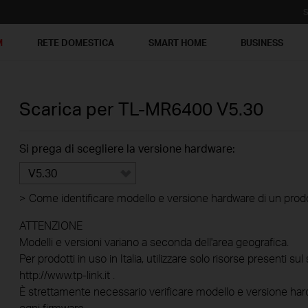
S
M
RETE DOMESTICA
SMART HOME
BUSINESS
Scarica per
TL-MR6400
V5.30
Si prega di scegliere la versione hardware:
V5.30
>
Come identificare modello e versione hardware di un prod
ATTENZIONE
Modelli e versioni variano a seconda dell'area geografica.
Per prodotti in uso in Italia, utilizzare solo risorse presenti sul 
http://www.tp-link.it .
È strettamente necessario verificare modello e versione hard
ogni firmware.