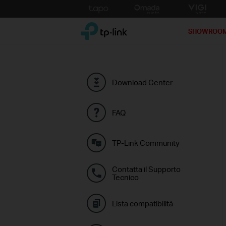
Click
to
TP-Link, Reliably Smart
skip
SHOWROO
the
navigation
bar
Download Center
FAQ
TP-Link Community
Contatta il Supporto
Tecnico
Lista compatibilità