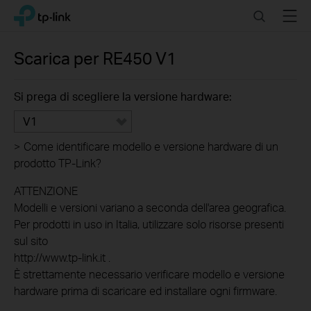
Click
Search
Menu
TP-Link, Reliably Smart
to
skip
the
Scarica per
RE450
V1
navigation
bar
Si prega di scegliere la versione hardware:
V1
>
Come identificare modello e versione hardware di un
prodotto TP-Link?
ATTENZIONE
Modelli e versioni variano a seconda dell'area geografica.
Per prodotti in uso in Italia, utilizzare solo risorse presenti
sul sito
http://www.tp-link.it .
È strettamente necessario verificare modello e versione
hardware prima di scaricare ed installare ogni firmware.