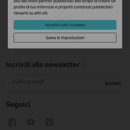
sito dai nostri partner pubblicitari allo scopo di creare un
Link Range
Link Range Extender
profilo di tuo interesse e proporti contenuti pubblicitari
Extender(No music)
rilevanti su altri siti.
Accetta tutti i cookies
Salva le impostazioni
Iscriviti alla newsletter
Indirizzo email
Iscriviti
Seguici