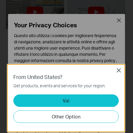
Close
Your Privacy Choices
Questo sito utilizza i cookies per migliorare l'esperienza
How to Configure a
How to Set up TP-
di navigazione, analizzare le attività online e offrire agli
Range Extender for
Link Range Extender
utenti una migliore user experience. Puoi disattivare o
rifiutare il loro utilizzo in qualunque momento. Per
Starlink
RE450 via Tether
maggiori informazioni consulta la nostra
privacy policy
.
App
Close
Basic Cookies
From United States?
Questi cookies sono necessari per il corretto
funzionamento del sito e non possono essere disattivati
Get products, events and services for your region.
nel tuo sistema.
Vai
Analytics e Marketing Cookies
I cookies analitici ci permettono di analizzare le tue
attività sul nostro sito allo scopo di migliorarne le
Other Option
funzionalità.
I marketing cookies possono essere impostati sul nostro
How to set up a TP-
How to set up a TP-