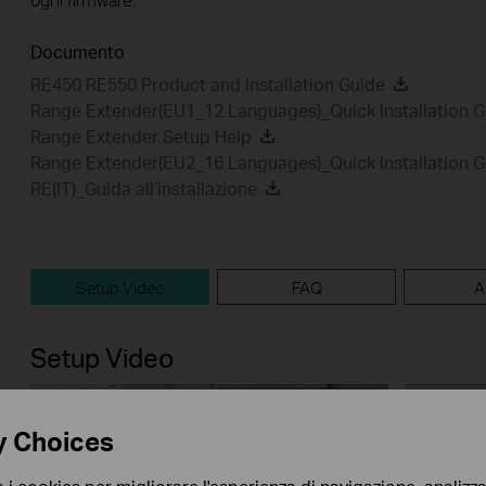
Documento
RE450 RE550 Product and Installation Guide
Range Extender(EU1_12 Languages)_Quick Installation G
Range Extender Setup Help
Range Extender(EU2_16 Languages)_Quick Installation G
RE(IT)_Guida all’installazione
Setup Video
FAQ
A
Setup Video
y Choices