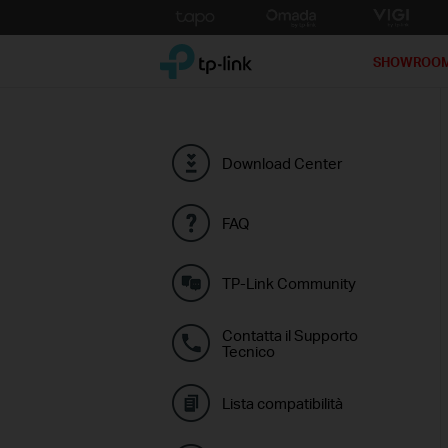
Click
to
TP-Link, Reliably Smart
skip
SHOWROO
the
navigation
bar
Download Center
FAQ
TP-Link Community
Contatta il Supporto
Tecnico
Lista compatibilità