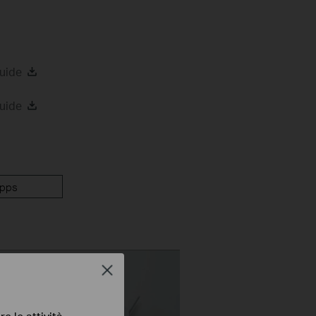
uide
uide
pps
Close