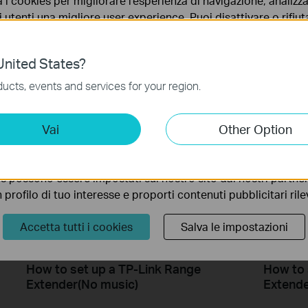
a i cookies per migliorare l'esperienza di navigazione, analizzar
i utenti una migliore user experience. Puoi disattivare o rifiutar
nto. Per maggiori informazioni consulta la nostra
privacy p
nited States?
How to Configure a Range Extender
How to 
no necessari per il corretto funzionamento del sito e non po
ucts, events and services for your region.
for Starlink
Extende
 sistema.
ting Cookies
Vai
Other Option
 ci permettono di analizzare le tue attività sul nostro sito allo
ionalità.
s possono essere impostati sul nostro sito dai nostri partner 
profilo di tuo interesse e proporti contenuti pubblicitari rileva
Accetta tutti i cookies
Salva le impostazioni
How to set up a TP-Link Range
How to 
Extender(No music)
Extend