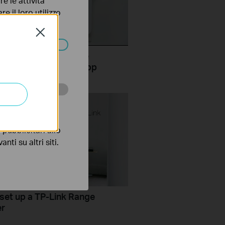
e le attività
e il loro utilizzo
olicy
.
Close
Set up TP-Link Range
ssono essere
r RE450 via Tether App
 scopo di
pubblicitari allo
nti su altri siti.
set up a TP-Link Range
er