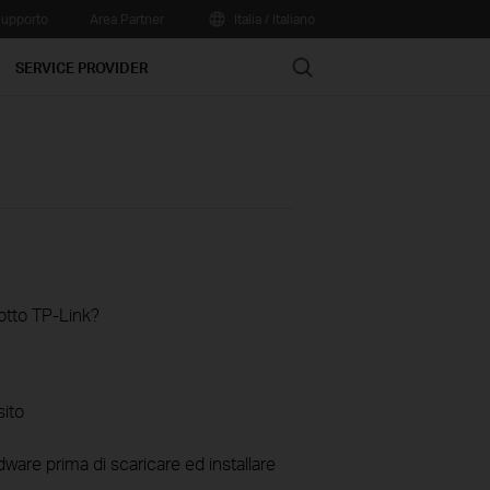
upporto
Area Partner
Italia / Italiano
Search
SERVICE PROVIDER
otto TP-Link?
sito
ware prima di scaricare ed installare