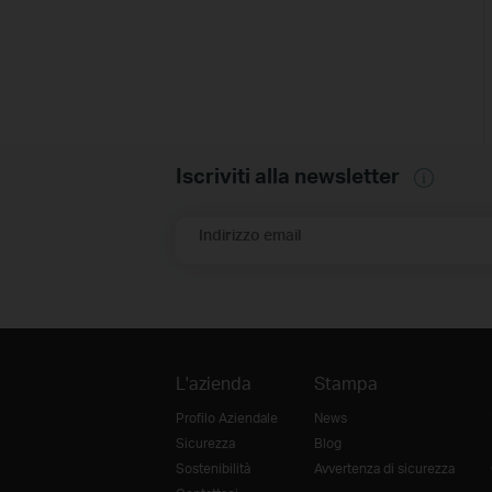
Iscriviti alla newsletter
Indirizzo email
L'azienda
Stampa
Profilo Aziendale
News
Sicurezza
Blog
Sostenibilità
Avvertenza di sicurezza