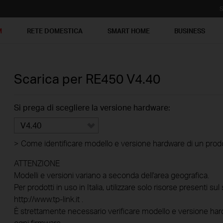
S
M
RETE DOMESTICA
SMART HOME
BUSINESS
Scarica per
RE450
V4.40
Si prega di scegliere la versione hardware:
V4.40
>
Come identificare modello e versione hardware di un prod
ATTENZIONE
Modelli e versioni variano a seconda dell'area geografica.
Per prodotti in uso in Italia, utilizzare solo risorse presenti sul 
http://www.tp-link.it .
È strettamente necessario verificare modello e versione hard
ogni firmware.