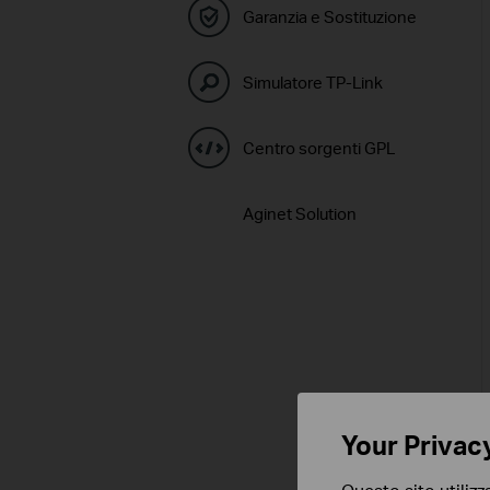
Garanzia e Sostituzione
Simulatore TP-Link
Centro sorgenti GPL
Aginet Solution
Your Privac