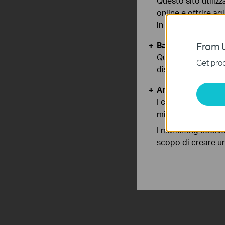
Questo sito utilizz
online e offrire agl
in qualunque mome
Basic Cookies
From U
Questi cookies so
Get prod
disattivati nel tuo
Analytics e Marke
I cookies analitici
migliorarne le funz
I marketing cookie
scopo di creare un 