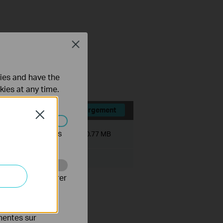
Close
ce history module.
ts.
ties and have the
kies at any time.
Téléchargement
Close
s être désactivés
Taille du fichier:
530.77 MB
Web pour améliorer
es publicitaires
inentes sur