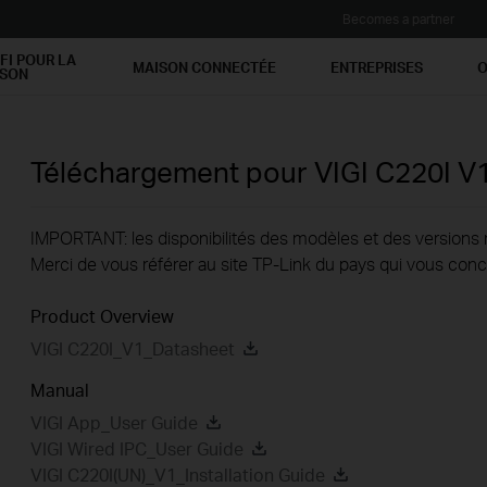
Becomes a partner
FI POUR LA
MAISON CONNECTÉE
ENTREPRISES
O
ISON
Téléchargement pour
VIGI C220I
V
IMPORTANT: les disponibilités des modèles et des versions ma
Merci de vous référer au site TP-Link du pays qui vous conc
Product Overview
VIGI C220I_V1_Datasheet
Manual
VIGI App_User Guide
VIGI Wired IPC_User Guide
VIGI C220I(UN)_V1_Installation Guide