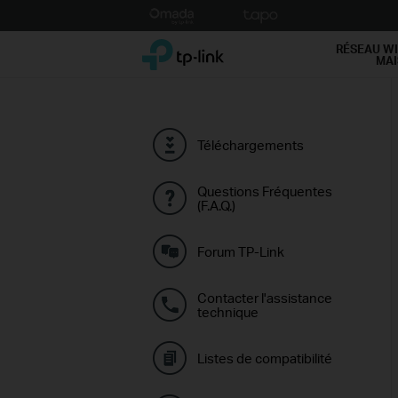
Click
to
TP-Link, Reliably Smart
skip
RÉSEAU WI
MA
the
navigation
bar
Téléchargements
Questions Fréquentes
(F.A.Q.)
Forum TP-Link
Contacter l'assistance
technique
Listes de compatibilité