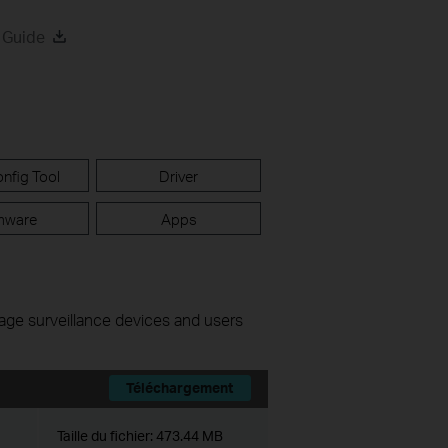
 Guide
nfig Tool
Driver
mware
Apps
nage surveillance devices and users
Téléchargement
Taille du fichier:
473.44 MB