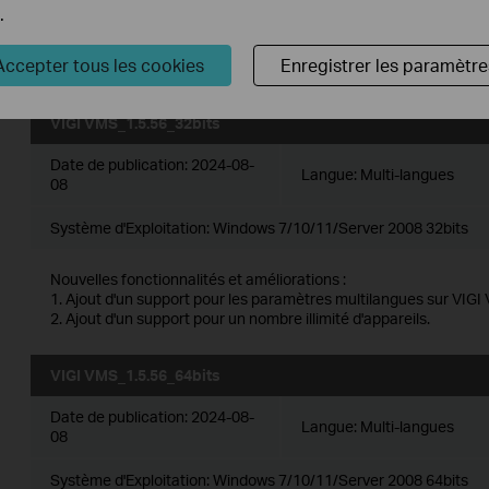
5. Added support for device maintenance and device maintenan
.
6. Added support for 2FA login authentication with cloud accoun
7. Added support for DDNS.
Accepter tous les cookies
Enregistrer les paramètre
8. Optimized multiple levels of site, support up to 10 levels.
VIGI VMS_1.5.56_32bits
Date de publication:
2024-08-
Langue:
Multi-langues
08
Système d'Exploitation: Windows 7/10/11/Server 2008 32bits
Nouvelles fonctionnalités et améliorations :
1. Ajout d'un support pour les paramètres multilangues sur VIGI
2. Ajout d'un support pour un nombre illimité d'appareils.
VIGI VMS_1.5.56_64bits
Date de publication:
2024-08-
Langue:
Multi-langues
08
Système d'Exploitation: Windows 7/10/11/Server 2008 64bits