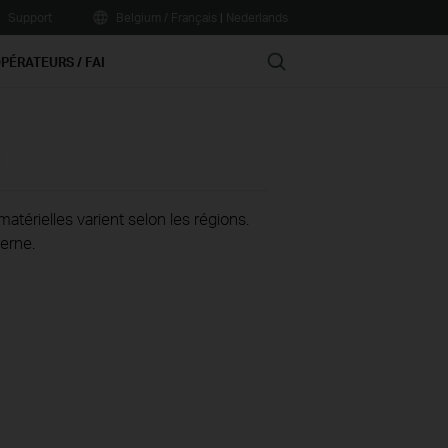
Support
Belgium / Français
|
Nederlands
Search
PÉRATEURS / FAI
1
térielles varient selon les régions.
erne.