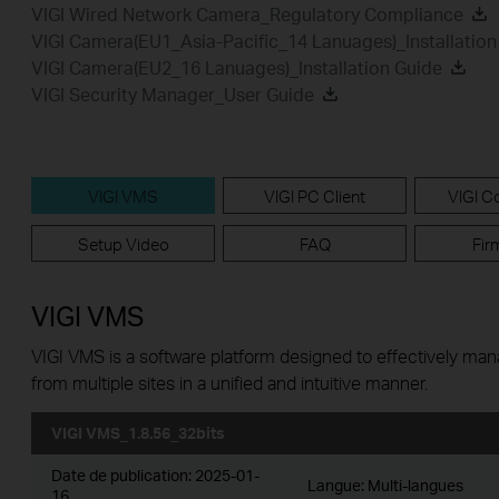
VIGI Wired Network Camera_Regulatory Compliance
VIGI Camera(EU1_Asia-Pacific_14 Lanuages)_Installation
VIGI Camera(EU2_16 Lanuages)_Installation Guide
VIGI Security Manager_User Guide
VIGI VMS
VIGI PC Client
VIGI Co
Setup Video
FAQ
Fir
VIGI VMS
VIGI VMS is a software platform designed to effectively ma
from multiple sites in a unified and intuitive manner.
VIGI VMS_1.8.56_32bits
Date de publication:
2025-01-
Langue:
Multi-langues
16