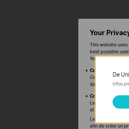
Your Privac
This website uses 
best possible user
You can find more
Cookies basiques
De Uni
Ces cookies sont 
Infos pr
dans vos systèmes
Cookies d'analyse
Les cookies d'anal
et ajuster les fonc
Les cookies market
afin de créer un p