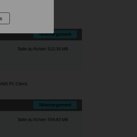
ce history module.
ts.
s
Téléchargement
Taille du fichier:
522.36 MB
 VMS PC Client.
Téléchargement
Taille du fichier:
559.83 MB