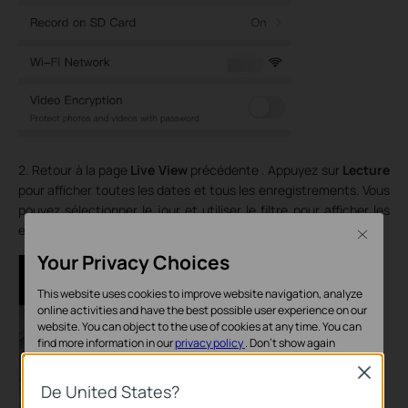
2. Retour à la page
Live View
précédente . Appuyez sur
Lecture
pour afficher toutes les dates et tous les enregistrements. Vous
pouvez sélectionner le jour et utiliser le filtre pour afficher les
enregistrements souhaités.
Close
Your Privacy Choices
This website uses cookies to improve website navigation, analyze
online activities and have the best possible user experience on our
website. You can object to the use of cookies at any time. You can
find more information in our
privacy policy
.
Don’t show again
Close
Cookies basiques
De United States?