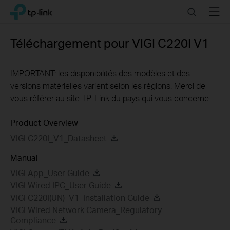
Click
Search
Menu
TP-Link, Reliably Smart
to
skip
the
Téléchargement pour
VIGI C220I
V1
navigation
bar
IMPORTANT: les disponibilités des modèles et des
versions matérielles varient selon les régions. Merci de
vous référer au site TP-Link du pays qui vous concerne.
Product Overview
VIGI C220I_V1_Datasheet
Manual
VIGI App_User Guide
VIGI Wired IPC_User Guide
VIGI C220I(UN)_V1_Installation Guide
VIGI Wired Network Camera_Regulatory
Compliance