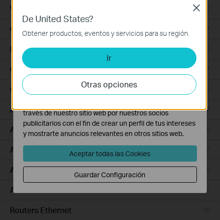
nuestra
política de privacidad
.
Wall Plate
Close
De United States?
Cookies Básicas
Outdoor
Estas cookies son necesarias para el funcionamiento
Obtener productos, eventos y servicios para su región.
del sitio web y no pueden desactivarse en tu sistema.
Bridges
Ir
Cookies de Análisis y de Marketing
Las cookies de análisis nos permiten analizar tus
Campus
actividades en nuestro sitio web con el fin de mejorar y
Otras opciones
GPON
adaptar la funcionalidad del mismo.
Las cookies de marketing pueden ser instaladas a
Access Plus
través de nuestro sitio web por nuestros socios
publicitarios con el fin de crear un perfil de tus intereses
Aggregation
y mostrarte anuncios relevantes en otros sitios web.
Access
Aceptar todas las Cookies
Access Pro
Guardar Configuración
Access Max
Routers Ethernet