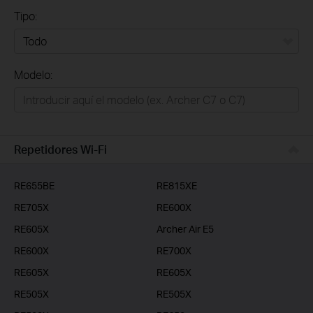
Tipo:
Todo
Modelo:
Redes
Hogar Inteligente
Empresas
Repetidores Wi-Fi
Telcos & ISP
RE655BE
RE815XE
RE705X
RE600X
RE605X
Archer Air E5
RE600X
RE700X
RE605X
RE605X
RE505X
RE505X