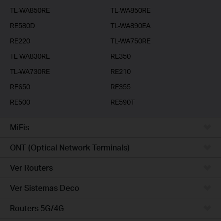
TL-WA850RE
TL-WA850RE
RE580D
TL-WA890EA
RE220
TL-WA750RE
TL-WA830RE
RE350
TL-WA730RE
RE210
RE650
RE355
RE500
RE590T
MiFis
ONT (Optical Network Terminals)
Ver Routers
Ver Sistemas Deco
Routers 5G/4G