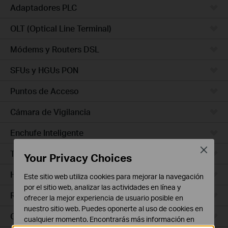
Adaptadores PLC
OLT (Optical Line Terminal)
Módems y Routers DSL
SFUs y HGUs PON
Puntos de Acceso
Cámara de Vigilancia
Enchufe Inteligente
Close
Timbres con Video
Your Privacy Choices
Hub Inteligente
Este sitio web utiliza cookies para mejorar la navegación
por el sitio web, analizar las actividades en línea y
Robots de Limpieza
ofrecer la mejor experiencia de usuario posible en
nuestro sitio web. Puedes oponerte al uso de cookies en
Ceiling Mount
cualquier momento. Encontrarás más información en