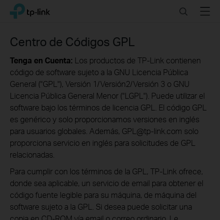
Click
Search
Menu
TP-Link, Reliably Smart
to
skip
the
Centro de Códigos GPL
navigation
bar
Tenga en Cuenta:
Los productos de TP-Link contienen
código de software sujeto a la GNU Licencia Pública
General ("GPL"), Versión 1/Versión2/Versión 3 o GNU
Licencia Pública General Menor ("LGPL"). Puede utilizar el
software bajo los términos de licencia GPL. El código GPL
es genérico y solo proporcionamos versiones en inglés
para usuarios globales. Además, GPL@tp-link.com solo
proporciona servicio en inglés para solicitudes de GPL
relacionadas.
Para cumplir con los términos de la GPL, TP-Link ofrece,
donde sea aplicable, un servicio de email para obtener el
código fuente legible para su máquina, de máquina del
software sujeto a la GPL. Si desea puede solicitar una
copia en CD-ROM vía email o correo ordinario. Le