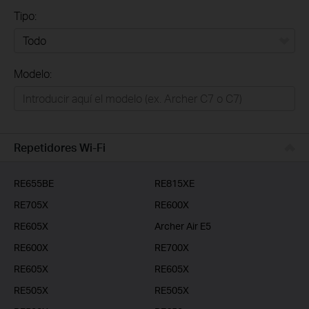
Tipo:
Todo
Modelo:
Redes
Hogar Inteligente
Empresas
Repetidores Wi-Fi
Telcos & ISP
RE655BE
RE815XE
RE705X
RE600X
RE605X
Archer Air E5
RE600X
RE700X
RE605X
RE605X
RE505X
RE505X