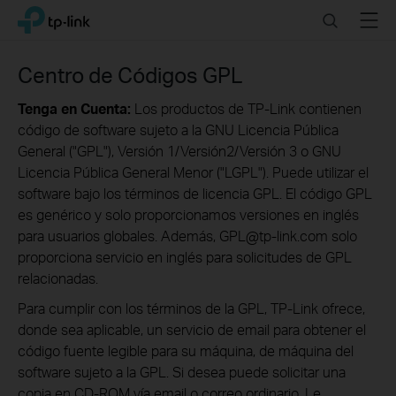
Click
Search
Menu
TP-Link, Reliably Smart
to
skip
the
Centro de Códigos GPL
navigation
bar
Tenga en Cuenta:
Los productos de TP-Link contienen
código de software sujeto a la GNU Licencia Pública
General ("GPL"), Versión 1/Versión2/Versión 3 o GNU
Licencia Pública General Menor ("LGPL"). Puede utilizar el
software bajo los términos de licencia GPL. El código GPL
es genérico y solo proporcionamos versiones en inglés
para usuarios globales. Además, GPL@tp-link.com solo
proporciona servicio en inglés para solicitudes de GPL
relacionadas.
Para cumplir con los términos de la GPL, TP-Link ofrece,
donde sea aplicable, un servicio de email para obtener el
código fuente legible para su máquina, de máquina del
software sujeto a la GPL. Si desea puede solicitar una
copia en CD-ROM vía email o correo ordinario. Le