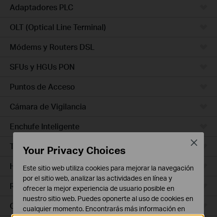
Adaptadores PLC
OLT (Optical Line Terminal)
Módems y Routers DSL
SFUs y HGUs PON
Puntos de Acceso
Cámara de Vigilancia
Enchufe Inteligente
Close
Timbres con Video
Your Privacy Choices
Hub Inteligente
Este sitio web utiliza cookies para mejorar la navegación
por el sitio web, analizar las actividades en línea y
Robots de Limpieza
ofrecer la mejor experiencia de usuario posible en
nuestro sitio web. Puedes oponerte al uso de cookies en
Ceiling Mount
cualquier momento. Encontrarás más información en