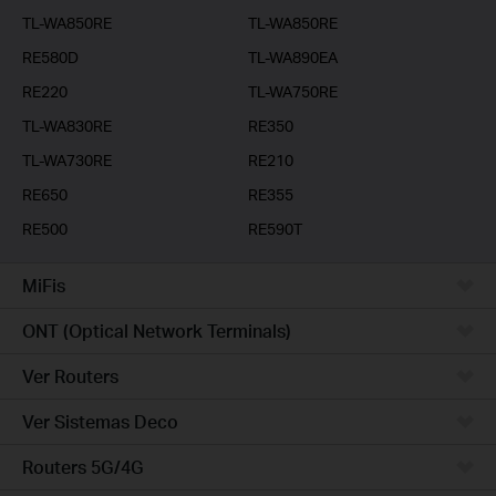
TL-WA850RE
TL-WA850RE
RE580D
TL-WA890EA
RE220
TL-WA750RE
TL-WA830RE
RE350
TL-WA730RE
RE210
RE650
RE355
RE500
RE590T
MiFis
ONT (Optical Network Terminals)
Ver Routers
Ver Sistemas Deco
Routers 5G/4G