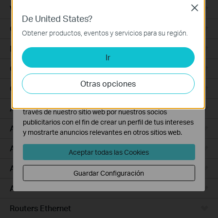
nuestra
política de privacidad
.
Wall Plate
Close
De United States?
Cookies Básicas
Outdoor
Estas cookies son necesarias para el funcionamiento
Obtener productos, eventos y servicios para su región.
del sitio web y no pueden desactivarse en tu sistema.
Bridges
Ir
Cookies de Análisis y de Marketing
Las cookies de análisis nos permiten analizar tus
Campus
actividades en nuestro sitio web con el fin de mejorar y
Otras opciones
GPON
adaptar la funcionalidad del mismo.
Las cookies de marketing pueden ser instaladas a
Access Plus
través de nuestro sitio web por nuestros socios
publicitarios con el fin de crear un perfil de tus intereses
Aggregation
y mostrarte anuncios relevantes en otros sitios web.
Access
Aceptar todas las Cookies
Access Pro
Guardar Configuración
Access Max
Routers Ethernet