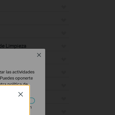
 de Limpieza
Close
ing Mount
Plate
zar las actividades
b. Puedes oponerte
stra
política de
door
Close
ges
n desactivarse en