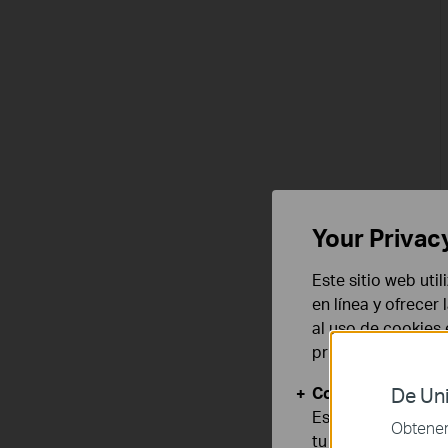
Your Privac
Este sitio web uti
en línea y ofrecer
al uso de cookies
privacidad
.
Cookies Básicas
De Uni
Estas cookies son
Obtener 
tu sistema.