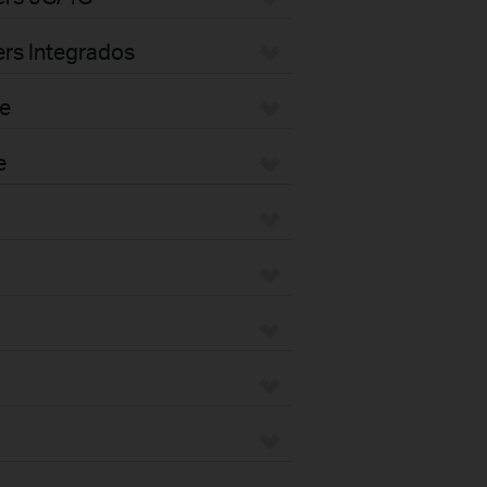
rs Integrados
e
e