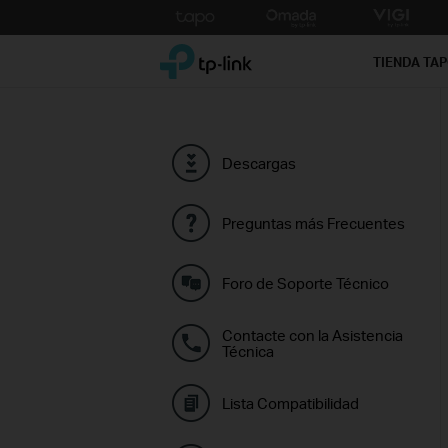
Click
to
TP-Link, Reliably Smart
skip
TIENDA TA
the
navigation
bar
Descargas
Preguntas más Frecuentes
Foro de Soporte Técnico
Contacte con la Asistencia
Técnica
Lista Compatibilidad