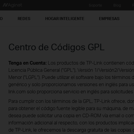
Soporte
Blog
P
PO
REDES
HOGAR INTELIGENTE
EMPRESAS
Centro de Códigos GPL
Tenga en Cuenta:
Los productos de TP-Link contienen códi
Licencia Pública General ("GPL"), Versión 1/Versión2/Versió
Menor ("LGPL"). Puede utilizar el software bajo los términos 
genérico y solo proporcionamos versiones en inglés para u
link.com solo proporciona servicio en inglés para solicitude
Para cumplir con los términos de la GPL, TP-Link ofrece, don
para obtener el código fuente legible para su máquina, de má
desea puede solicitar una copia en CD-ROM vía email o cor
información adicional al respecto, con los productos impli
de TP-Link, le ofrecemos la descarga gratuita de las copias