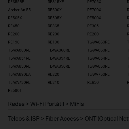
RE655BE
RE815XE
RE705X
Telcos & ISP
Archer Air E5
RE600X
RE700X
RE505X
RE505X
RE500X
RE450
RE365
RE305
RE200
RE200
RE200
RE190
RE190
TL-WA860RE
TL-WA860RE
TL-WA860RE
TL-WA860RE
TL-WA854RE
TL-WA854RE
TL-WA854RE
TL-WA850RE
TL-WA850RE
TL-WA850RE
TL-WA890EA
RE220
TL-WA750RE
TL-WA730RE
RE210
RE650
RE590T
Redes > Wi-Fi Portátil > MiFis
Telcos & ISP > Fiber Access > ONT (Optical Ne