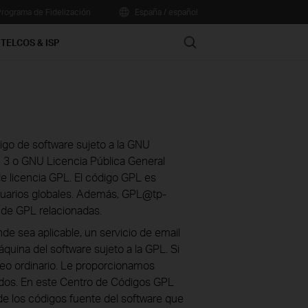
rograma de Fidelización
España / español
Search
TELCOS & ISP
go de software sujeto a la GNU
n 3 o GNU Licencia Pública General
de licencia GPL. El código GPL es
suarios globales. Además, GPL@tp-
s de GPL relacionadas.
de sea aplicable, un servicio de email
quina del software sujeto a la GPL. Si
reo ordinario. Le proporcionamos
cados. En este Centro de Códigos GPL
 de los códigos fuente del software que