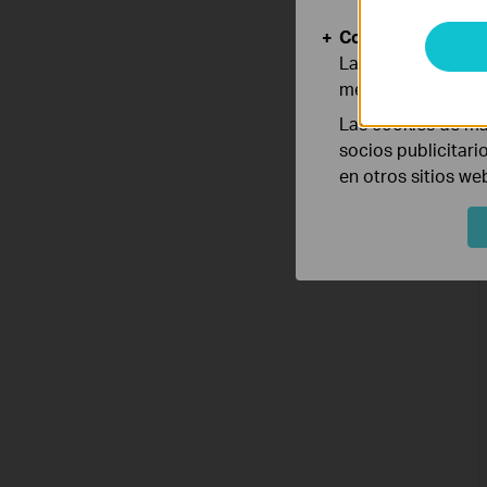
Cookies de Anális
Las cookies de aná
mejorar y adaptar 
Las cookies de ma
socios publicitari
en otros sitios we