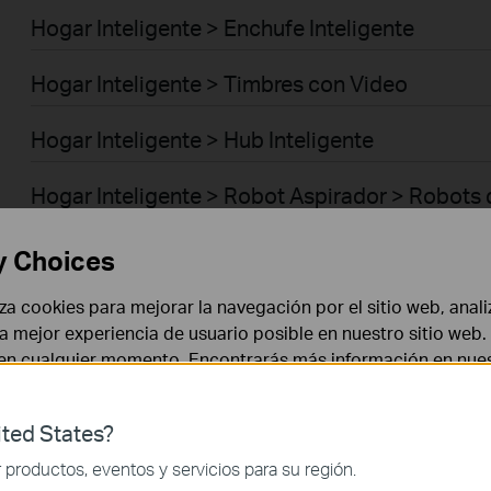
Hogar Inteligente > Enchufe Inteligente
Hogar Inteligente > Timbres con Video
Hogar Inteligente > Hub Inteligente
Hogar Inteligente > Robot Aspirador > Robots
Empresas > Omada > Puntos de Acceso > Ceil
y Choices
Empresas > Omada > Puntos de Acceso > Wall 
liza cookies para mejorar la navegación por el sitio web, anali
 la mejor experiencia de usuario posible en nuestro sitio we
 en cualquier momento. Encontrarás más información en nue
Empresas > Omada > Puntos de Acceso > Out
Empresas > Omada > Puntos de Acceso > Brid
ted States?
 necesarias para el funcionamiento del sitio web y no puede
productos, eventos y servicios para su región.
Empresas > Omada > Switches > Campus