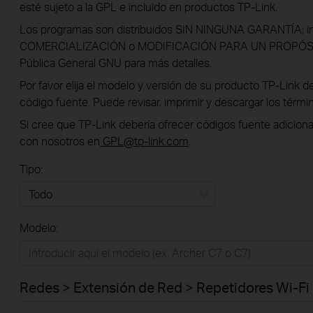
esté sujeto a la GPL e incluido en productos TP-Link.
Los programas son distribuidos SIN NINGUNA GARANTÍA; inc
COMERCIALIZACIÓN o MODIFICACIÓN PARA UN PROPÓSITO
Pública General GNU para más detalles.
Por favor elija el modelo y versión de su producto TP-Link de 
código fuente. Puede revisar, imprimir y descargar los térm
Si cree que TP-Link debería ofrecer códigos fuente adiciona
con nosotros en
GPL
@tp-link.com
.
Tipo:
Todo
Modelo:
Redes
Hogar Inteligente
Redes > Extensión de Red > Repetidores Wi-Fi
Empresas