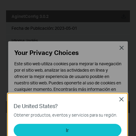
AginetConfig 3.0.2
Fecha de Publicación:
2023-05-01
Idioma:
Inglés
Close
Your Privacy Choices
Tamaño de Archivo:
127.79 MB
Este sitio web utiliza cookies para mejorar la navegación
Sistema Operativo: Windows/Mac OS/Linux
por el sitio web, analizar las actividades en línea y
ofrecer la mejor experiencia de usuario posible en
Aplicación para aplicar configuración por lotes en
nuestro sitio web. Puedes oponerte al uso de cookies en
dispositivos Aginet.
cualquier momento. Encontrarás más información en
nuestra
política de privacidad
.
Close
De United States?
Cookies Básicas
Agile Config 2.0
Estas cookies son necesarias para el funcionamiento
Obtener productos, eventos y servicios para su región.
Fecha de Publicación:
2022-01-01
del sitio web y no pueden desactivarse en tu sistema.
Ir
Cookies de Análisis y de Marketing
Idioma:
Inglés