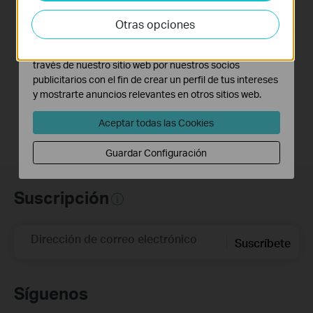
Las cookies de análisis nos permiten analizar tus
actividades en nuestro sitio web con el fin de mejorar y
Tamaño de Archivo:
5.47 MB
Otras opciones
adaptar la funcionalidad del mismo.
Sistema Operativo: Windows/Mac OS/Linux
Las cookies de marketing pueden ser instaladas a
través de nuestro sitio web por nuestros socios
Aplicación para aplicar configuración por lotes en
publicitarios con el fin de crear un perfil de tus intereses
dispositivos Aginet.
y mostrarte anuncios relevantes en otros sitios web.
Aceptar todas las Cookies
Guardar Configuración
Suscripción
Dirección de correo electrónico
Suscríbete
Síguenos