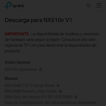
Click
Search
Menu
TP-Link, Reliably Smart
to
skip
the
Descarga para
NX510v
V1
navigation
bar
IMPORTANTE
: La disponibilidad de modelos y versiones
de hardware varía según la región. Consulta el sitio web
regional de TP-Link para determinar la disponibilidad del
producto.
Visión General
NX510v Datasheet
Manual
NX510v(EU1)1.0 Setup Guide
BBA MBB Routers_User Guide
BBA Guia de Usuario ES-SP v20230908
Guía de Configuración de Características Avanzadas