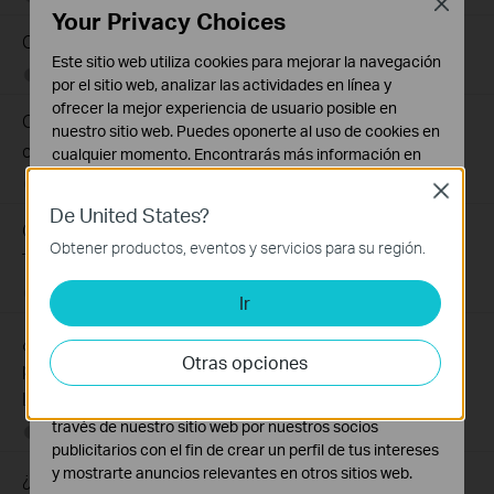
Close
Your Privacy Choices
Cómo conectar ordenadores y teléfonos a una red Wi-Fi
Este sitio web utiliza cookies para mejorar la navegación
07-15-2026
678401
views
por el sitio web, analizar las actividades en línea y
ofrecer la mejor experiencia de usuario posible en
Qué hacer si no recibo el mail de registro de mi cuenta
nuestro sitio web. Puedes oponerte al uso de cookies en
cloud o al resetear mi contraseña
cualquier momento. Encontrarás más información en
nuestra
política de privacidad
.
07-15-2026
647118
views
Close
De United States?
Cookies Básicas
Cómo encontrar el número de modelo de tu dispositivo
Estas cookies son necesarias para el funcionamiento
Obtener productos, eventos y servicios para su región.
TP-Link
del sitio web y no pueden desactivarse en tu sistema.
07-15-2026
7625175
views
Ir
Cookies de Análisis y de Marketing
Las cookies de análisis nos permiten analizar tus
¿Qué debo hacer si solo un dispositivo específico no
actividades en nuestro sitio web con el fin de mejorar y
Otras opciones
puede funcionar con los productos inalámbricos de TP-
adaptar la funcionalidad del mismo.
Link?
Las cookies de marketing pueden ser instaladas a
través de nuestro sitio web por nuestros socios
07-15-2026
218802
views
publicitarios con el fin de crear un perfil de tus intereses
y mostrarte anuncios relevantes en otros sitios web.
¿Por qué necesito dar permiso de acceso local a las