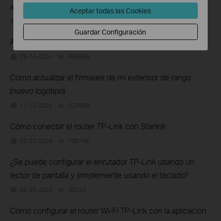
aplicaciones de TP-Link en IOS 14?
Aceptar todas las Cookies
07-15-2026
187924
views
Guardar Configuración
Ayuda para la configuración del extensor de alcance
05-14-2024
888288
views
Cómo actualizar el firmware de mi extensor de rango
(nuevo logotipo)
11-12-2024
623008
views
Cómo conectar el router TP-Link con Starlink
03-22-2024
788746
views
¿Se puede configurar el enrutador TP-Link usando un
lector de pantalla y simplemente usando el teclado?
06-25-2024
89224
views
Cómo configurar el router Wi-Fi TP-Link con la aplicación