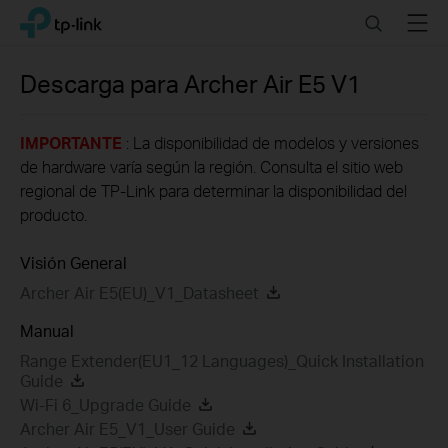
Click
Search
Menu
TP-Link, Reliably Smart
to
skip
the
Descarga para
Archer Air E5
V1
navigation
bar
IMPORTANTE
: La disponibilidad de modelos y versiones
de hardware varía según la región. Consulta el sitio web
regional de TP-Link para determinar la disponibilidad del
producto.
Visión General
Archer Air E5(EU)_V1_Datasheet
Manual
Range Extender(EU1_12 Languages)_Quick Installation
Guide
Wi-Fi 6_Upgrade Guide
Archer Air E5_V1_User Guide