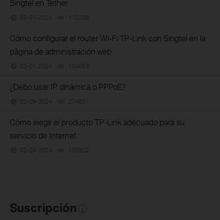
Singtel en Tether
03-01-2024
112336
views
Cómo configurar el router Wi-Fi TP-Link con Singtel en la
página de administración web
03-01-2024
154063
views
¿Debo usar IP dinámica o PPPoE?
02-29-2024
274051
views
Cómo elegir el producto TP-Link adecuado para su
servicio de Internet
02-29-2024
158922
views
Suscripción