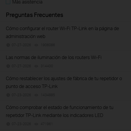
Más asistencia
Preguntas Frecuentes
Cómo configurar el router Wi-Fi TP-Link en la página de
administración web
07-27-2026
1906086
views
Las normas de iluminación de los routers Wi-Fi
07-27-2026
314400
views
Cómo restablecer los ajustes de fábrica de tu repetidor o
punto de acceso TP-Link
07-23-2026
1434885
views
Cómo comprobar el estado de funcionamiento de tu
repetidor TP-Link mediante los indicadores LED
07-23-2026
471961
views