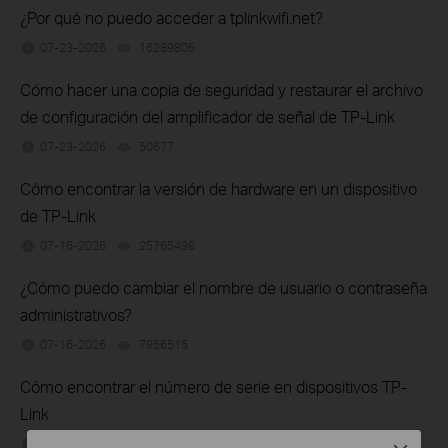
¿Por qué no puedo acceder a tplinkwifi.net?
07-23-2026
16289805
views
Cómo hacer una copia de seguridad y restaurar el archivo
de configuración del amplificador de señal de TP-Link
07-23-2026
50677
views
Cómo encontrar la versión de hardware en un dispositivo
de TP-Link
07-16-2026
25765498
views
¿Cómo puedo cambiar el nombre de usuario o contraseña
administrativos?
07-16-2026
7956515
views
Cómo encontrar el número de serie en dispositivos TP-
Link
07-15-2026
489173
views