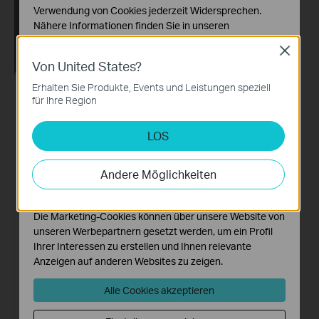
Verwendung von Cookies jederzeit Widersprechen.
Nähere Informationen finden Sie in unseren
Datenschutzhinweisen
.
Close
Von United States?
Notwendige Cookies
Diese Cookies sind zur Funktion der Website
Erhalten Sie Produkte, Events und Leistungen speziell
erforderlich und können in Ihren Systemen nicht
für Ihre Region
deaktiviert werden.
LOS
Analyse- und Marketing-Cookies
Analyse-Cookies ermöglichen es uns, Ihre Aktivitäten
auf unserer Website zu analysieren, um die
Andere Möglichkeiten
Funktionsweise unserer Website zu verbessern und
anzupassen.
Die Marketing-Cookies können über unsere Website von
unseren Werbepartnern gesetzt werden, um ein Profil
Ihrer Interessen zu erstellen und Ihnen relevante
Anzeigen auf anderen Websites zu zeigen.
Alle Cookies akzeptieren