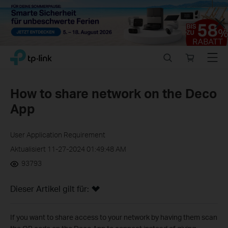
Close
Click
Search
Online
Menu
TP-Link, Reliably Smart
to
store
skip
the
How to share network on the Deco
navigation
App
bar
User Application Requirement
Aktualisiert 11-27-2024 01:49:48 AM
93793
Dieser Artikel gilt für:
If you want to share access to your network by having them scan