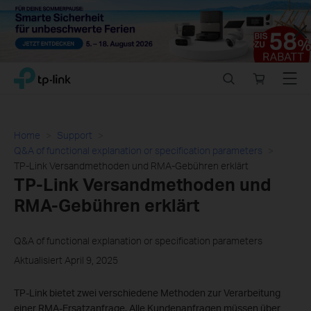
Close
Click
Search
Online
Menu
TP-Link, Reliably Smart
to
store
skip
the
navigation
Home
Support
bar
Q&A of functional explanation or specification parameters
TP-Link Versandmethoden und RMA-Gebühren erklärt
TP-Link Versandmethoden und
RMA-Gebühren erklärt
Q&A of functional explanation or specification parameters
Aktualisiert April 9, 2025
TP-Link bietet zwei verschiedene Methoden zur Verarbeitung
einer RMA-Ersatzanfrage. Alle Kundenanfragen müssen über