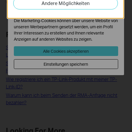
unterliegen einer Bearbeitungszeit von 2 bis 5 Werktagen.
Andere Möglichkeiten
Funktionsweise unserer Website zu verbessern und
anzupassen.
Die Marketing-Cookies können über unsere Website von
unseren Werbepartnern gesetzt werden, um ein Profil
Related FAQs
Ihrer Interessen zu erstellen und Ihnen relevante
Anzeigen auf anderen Websites zu zeigen.
So überprüfen Sie den Status einer Ersatzanfrage im TP-
Alle Cookies akzeptieren
Link-Registrierungssystem
So erstellen Sie ein Konto im TP-Link-
Einstellungen speichern
Produktregistrierungssystem
Wie registriere ich ein TP-Link-Produkt mit meiner TP-
Link-ID?
Warum kann ich beim Senden der RMA-Anfrage nicht
bezahlen?
Looking For More