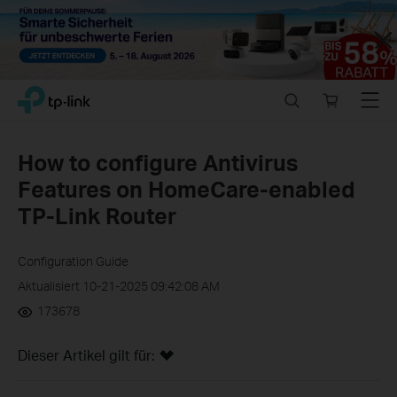
Close
Click
Search
Online
Menu
TP-Link, Reliably Smart
to
store
skip
the
How to configure Antivirus
navigation
Features on HomeCare-enabled
bar
TP-Link Router
Configuration Guide
Aktualisiert 10-21-2025 09:42:08 AM
173678
Dieser Artikel gilt für: