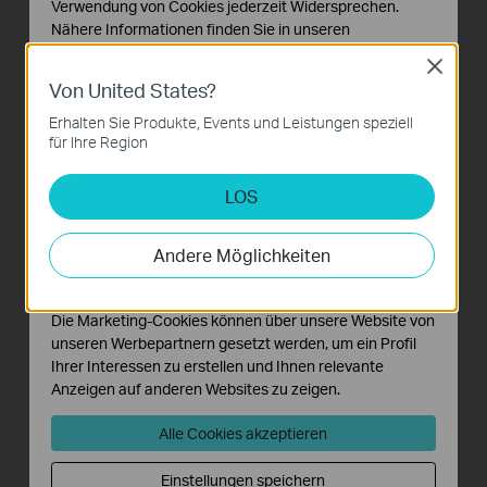
Verwendung von Cookies jederzeit Widersprechen.
Nähere Informationen finden Sie in unseren
Datenschutzhinweisen
.
Close
Von United States?
Notwendige Cookies
Diese Cookies sind zur Funktion der Website
Erhalten Sie Produkte, Events und Leistungen speziell
erforderlich und können in Ihren Systemen nicht
für Ihre Region
deaktiviert werden.
LOS
Analyse- und Marketing-Cookies
Analyse-Cookies ermöglichen es uns, Ihre Aktivitäten
auf unserer Website zu analysieren, um die
Andere Möglichkeiten
Funktionsweise unserer Website zu verbessern und
anzupassen.
Die Marketing-Cookies können über unsere Website von
unseren Werbepartnern gesetzt werden, um ein Profil
Ihrer Interessen zu erstellen und Ihnen relevante
Anzeigen auf anderen Websites zu zeigen.
Alle Cookies akzeptieren
Einstellungen speichern