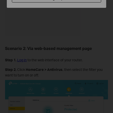
Scenario 2: Via web-based management page
Step 1.
Log in
to the web interface of your router.
Step 2.
Click
HomeCare
>
Antivirus
, then select the filter you
want to turn on or off.