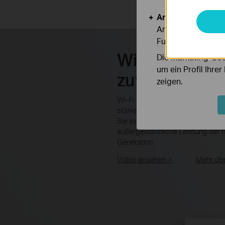
Analyse- und Mar
Analyse-Cookies er
Funktionsweise un
Wi-Fi 7 – WiFi
Die Marketing-Coo
um ein Profil Ihre
zuvor
zeigen.
Wi-Fi 7 bietet höhere Datenraten
stärkere Störfestigkeit und höher
Sie sich der neuen Generation an
außergewöhnliche Leistung der 
Generation.
Video ansehen >
Mehr übe