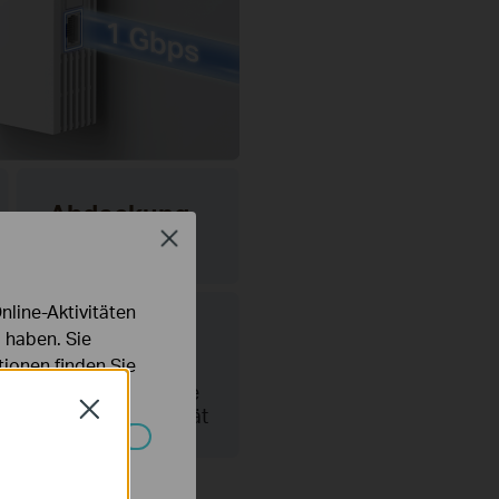
Abdeckung
Close
für das
gesamte
Zuhause
line-Aktivitäten
 haben. Sie
ionen finden Sie
 MHz
Höhere
Close
breite
Kapazität
Systemen nicht