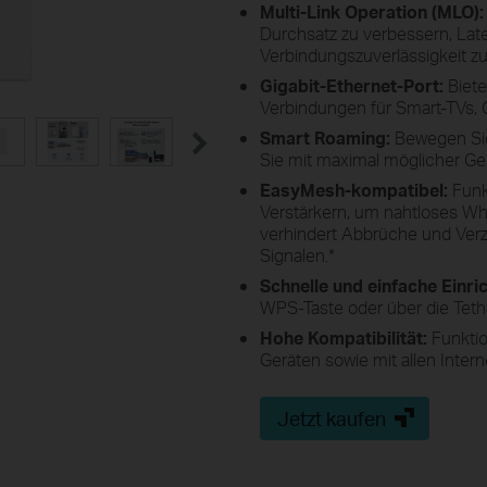
Multi-Link Operation (MLO):
Durchsatz zu verbessern, Lat
Verbindungszuverlässigkeit z
Gigabit-Ethernet-Port:
Biete
Verbindungen für Smart-TVs,
Smart Roaming:
Bewegen Sie
Sie mit maximal möglicher Ge
EasyMesh-kompatibel:
Funk
Verstärkern, um nahtloses W
verhindert Abbrüche und Ve
Signalen.
*
Schnelle und einfache Einri
WPS-Taste oder über die Teth
Hohe Kompatibilität:
Funktio
Geräten sowie mit allen Intern
Jetzt kaufen