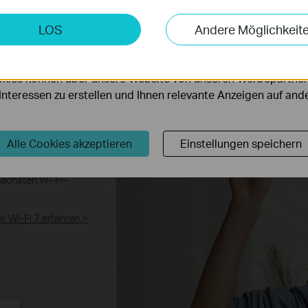
keting-Cookies
LOS
Andere Möglichkeit
möglichen es uns, Ihre Aktivitäten auf unserer Website zu an
serer Website zu verbessern und anzupassen.
 wie nie
kies können über unsere Website von unseren Werbepartner
r Interessen zu erstellen und Ihnen relevante Anzeigen auf an
, geringere Latenz,
Alle Cookies akzeptieren
Einstellungen speichern
e Effizienz. Schließen
 und erleben Sie die
nächsten Wi-Fi-
r Wi-Fi 7 erfahren
>