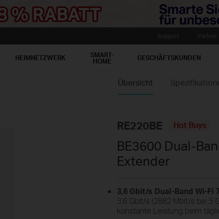
Support
Partner
SMART-
HEIMNETZWERK
GESCHÄFTSKUNDEN
HOME
Übersicht
Spezifikation
RE220BE
Hot Buys
BE3600 Dual-Band
Extender
3,6 Gbit/s Dual-Band Wi-Fi 7
3,6 Gbit/s (2882 Mbit/s bei 5
konstante Leistung beim tägli