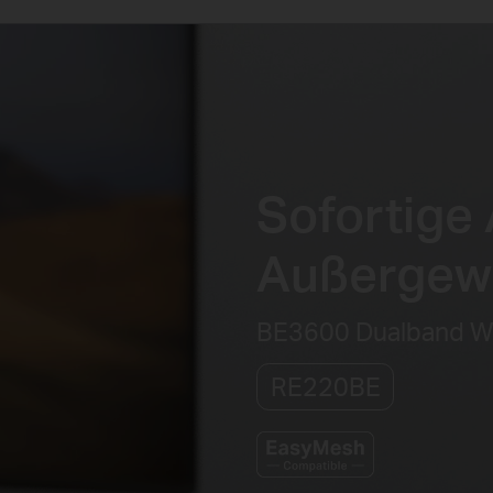
Sofortige
Außergewö
BE3600 Dualband Wi
RE220BE