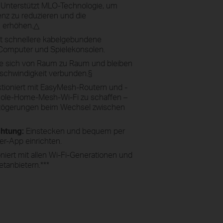
Unterstützt MLO-Technologie, um
enz zu reduzieren und die
u erhöhen.
△
t schnellere kabelgebundene
 Computer und Spielekonsolen.
 sich von Raum zu Raum und bleiben
schwindigkeit verbunden.
§
tioniert mit EasyMesh-Routern und -
hole-Home-Mesh-Wi-Fi zu schaffen –
rzögerungen beim Wechsel zwischen
chtung:
Einstecken und bequem per
er-App einrichten.
niert mit allen Wi-Fi-Generationen und
etanbietern.
***