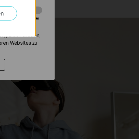
en
alysieren, um die
n gesetzt werden,
deren Websites zu