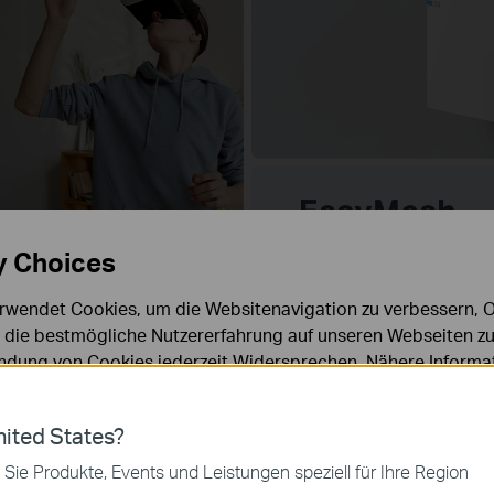
y Choices
rwendet Cookies, um die Websitenavigation zu verbessern, On
d die bestmögliche Nutzererfahrung auf unseren Webseiten zu
Multi-Link-Operation
dung von Cookies jederzeit Widersprechen. Nähere Informat
öhere Geschwindigkeit,
4K-QAM
160
chutzhinweisen
.
geringere Latenz
Band
ies
ited States?
 zur Funktion der Website erforderlich und können in Ihren 
 Sie Produkte, Events und Leistungen speziell für Ihre Region
.