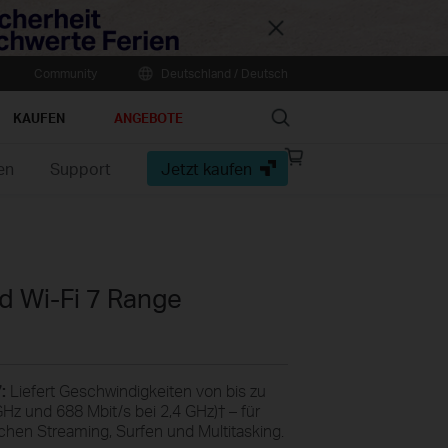
Close
Community
Deutschland / Deutsch
Search
KAUFEN
ANGEBOTE
Online
en
Support
Jetzt kaufen
store
 Wi-Fi 7 Range
:
Liefert Geschwindigkeiten von bis zu
 GHz und 688 Mbit/s bei 2,4 GHz)
†
– für
chen Streaming, Surfen und Multitasking.