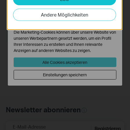
Datum der Veröffentlichung:
2024-08-08
Analyse-Cookies ermöglichen es uns, Ihre Aktivitäten
auf unserer Website zu analysieren, um die
Sprache:
Mehrsprachig
Andere Möglichkeiten
Funktionsweise unserer Website zu verbessern und
anzupassen.
Dateigröße:
559.83 MB
Die Marketing-Cookies können über unsere Website von
Betriebssystem: Windows 7/10/11/Server 2008 64bits
unseren Werbepartnern gesetzt werden, um ein Profil
Ihrer Interessen zu erstellen und Ihnen relevante
Neue Funktionen und Verbesserungen:
Anzeigen auf anderen Websites zu zeigen.
1. Unterstützung für die Mehrspracheneinstellungen auf
dem VIGI VMS PC Client hinzugefügt.
Alle Cookies akzeptieren
2. Unterstützung für unbegrenzte Geräteanzahl
hinzugefügt.
Einstellungen speichern
Newsletter abonnieren
E-Mail-Adresse
Registrieren