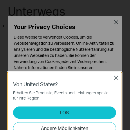
Unterwegs
Close
WLAN-Router (Standard)
Your Privacy Choices
Baut im Handumdrehen ein WLAN-Netzwerk auf
Diese Webseite verwendet Cookies, um die
und bietet drahtlosen Geräten Internetzugang.
Websitenavigation zu verbessern, Online-Aktivitäten zu
analysieren und die bestmögliche Nutzererfahrung auf
Ideal für den Einsatz in Hotels.
unseren Webseiten zu haben. Sie können der
Verwendung von Cookies jederzeit Widersprechen.
Nähere Informationen finden Sie in unseren
Datenschutzhinweisen
.
Close
Von United States?
Notwendige Cookies
Diese Cookies sind zur Funktion der Website
Erhalten Sie Produkte, Events und Leistungen speziell
erforderlich und können in Ihren Systemen nicht
für Ihre Region
deaktiviert werden.
LOS
Analyse- und Marketing-Cookies
Analyse-Cookies ermöglichen es uns, Ihre Aktivitäten
auf unserer Website zu analysieren, um die
Andere Möglichkeiten