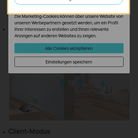
Funktionsweise unserer Website zu verbessern und
anzupassen.
Zu Hause
Die Marketing-Cookies können über unsere Website von
unseren Werbepartnern gesetzt werden, um ein Profil
Repeater-Modus
Ihrer Interessen zu erstellen und Ihnen relevante
Anzeigen auf anderen Websites zu zeigen.
Erweitert die Abdeckung eines bestehenden
WLANs zur Beseitigung von Funklöchern.
Alle Cookies akzeptieren
Einstellungen speichern
Client-Modus