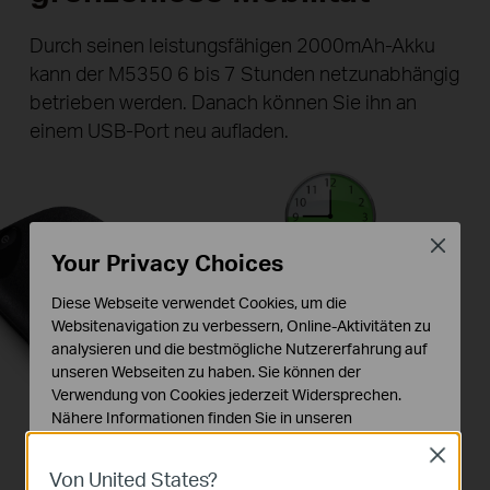
Durch seinen leistungsfähigen 2000mAh-Akku
kann der M5350 6 bis 7 Stunden netzunabhängig
betrieben werden. Danach können Sie ihn an
einem USB-Port neu aufladen.
Close
Your Privacy Choices
Diese Webseite verwendet Cookies, um die
Websitenavigation zu verbessern, Online-Aktivitäten zu
analysieren und die bestmögliche Nutzererfahrung auf
unseren Webseiten zu haben. Sie können der
Verwendung von Cookies jederzeit Widersprechen.
Nähere Informationen finden Sie in unseren
Datenschutzhinweisen
.
Close
Von United States?
Notwendige Cookies