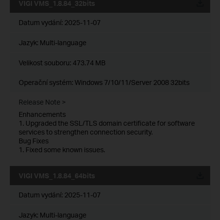
VIGI VMS_1.8.84_32bits
Datum vydání:
2025-11-07
Jazyk:
Multi-language
Velikost souboru:
473.74 MB
Operační systém: Windows 7/10/11/Server 2008 32bits
Release Note >
Enhancements
1. Upgraded the SSL/TLS domain certificate for software
services to strengthen connection security.
Bug Fixes
1. Fixed some known issues.
VIGI VMS_1.8.84_64bits
Datum vydání:
2025-11-07
Jazyk:
Multi-language