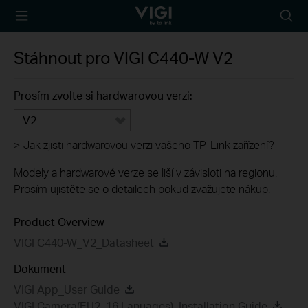
TP-Link, Reliably
Searc
Smart
icon
Stáhnout pro
VIGI C440-W
V2
Prosím zvolte si hardwarovou verzi:
V2
>
Jak zjisti hardwarovou verzi vašeho TP-Link zařízení?
Modely a hardwarové verze se liší v závisloti na regionu.
Prosím ujistěte se o detailech pokud zvažujete nákup.
Product Overview
VIGI C440-W_V2_Datasheet
Dokument
VIGI App_User Guide
VIGI Camera(EU2_16 Lanuages)_Installation Guide