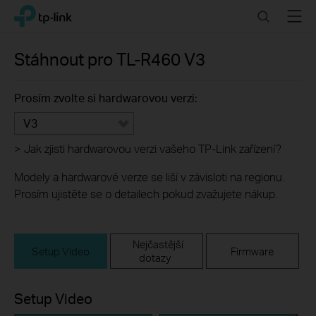
Click
Search
Menu
TP-Link, Reliably Smart
to
skip
the
Stáhnout pro
TL-R460
V3
navigation
bar
Prosím zvolte si hardwarovou verzi:
V3
>
Jak zjisti hardwarovou verzi vašeho TP-Link zařízení?
Modely a hardwarové verze se liší v závisloti na regionu.
Prosím ujistěte se o detailech pokud zvažujete nákup.
Nejčastější
Setup Video
Firmware
dotazy
Setup Video