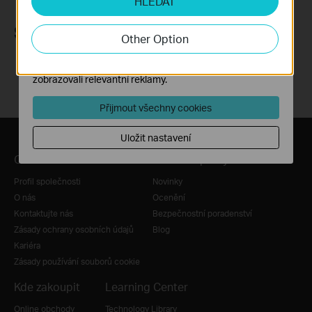
HLEDAT
Soubory cookie pro nám umožňují analyzovat vaše
aktivity na našich webových stránkách za účelem
Sledujte nás
zlepšení a přizpůsobení jejich funkčnosti.
Other Option
Marketingové soubory cookie mohou prostřednictvím
našich webových stránek nastavit, aby se vám
zobrazovali relevantní reklamy.
Přijmout všechny cookies
Uložit nastavení
O nás
Tiskové zprávy
Profil společnosti
Novinky
O nás
Ocenění
Kontaktujte nás
Bezpečnostní poradenství
Zásady ochrany osobních údajů
Blog
Kariéra
Zásady používání souborů cookie
Kde zakoupit
Learning Center
Online obchody
Technology Library