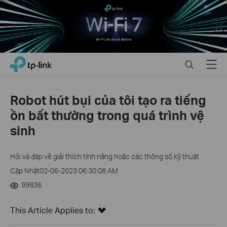
Close
Click
Search
Menu
TP-Link, Reliably Smart
to
skip
the
Robot hút bụi của tôi tạo ra tiếng
navigation
ồn bất thường trong quá trình vệ
bar
sinh
Hỏi và đáp về giải thích tính năng hoặc các thông số kỹ thuật
Cập Nhật02-06-2023 06:30:08 AM
99836
This Article Applies to: