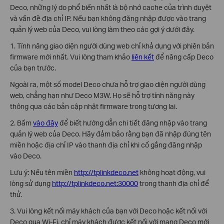
Deco, những lý do phổ biến nhất là bộ nhớ cache của trình duyệt
và vấn đề địa chỉ IP. Nếu bạn không đăng nhập được vào trang
quản lý web của Deco, vui lòng làm theo các gợi ý dưới đây.
1. Tính năng giao diện người dùng web chỉ khả dụng với phiên bản
firmware mới nhất. Vui lòng tham khảo
liên kết
để nâng cấp Deco
của bạn trước.
Ngoài ra, một số model Deco chưa hỗ trợ giao diện người dùng
web, chẳng hạn như Deco M3W. Họ sẽ hỗ trợ tính năng này
thông qua các bản cập nhật firmware trong tương lai.
2. Bấm
vào đây
để biết hướng dẫn chi tiết đăng nhập vào trang
quản lý web của Deco. Hãy đảm bảo rằng bạn đã nhập đúng tên
miền hoặc địa chỉ IP vào thanh địa chỉ khi cố gắng đăng nhập
vào Deco.
Lưu ý: Nếu tên miền
http://tplinkdeco.net
không hoạt động, vui
lòng sử dụng
http://tplinkdeco.net:30000
trong thanh địa chỉ để
thử.
3. Vui lòng kết nối máy khách của bạn với Deco hoặc kết nối với
Deco qua Wi-Fi, chỉ máy khách được kết nối với mạng Deco mới