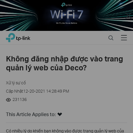
Close
Click
Search
Menu
TP-Link, Reliably Smart
to
skip
the
Không đăng nhập được vào trang
navigation
quản lý web của Deco?
bar
Xử lý sự cố
Cập Nhật12-20-2021 14:28:49 PM
231136
This Article Applies to:
Có nhiều lý do khiến bạn không vào được trang quản lý web của