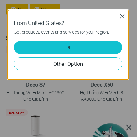
Có
Không
Close
From United States?
Get products, events and services for your region.
Sản phẩm khuyến nghị
ĐI
BÁN CHẠY
BÁN CHẠY
Other Option
Deco S7
Deco X50
Hệ Thống Wi-Fi Mesh AC1900
Hệ Thống WiFi Mesh 6
Cho Gia Đình
AX3000 Cho Gia Đình
BÁN CHẠY