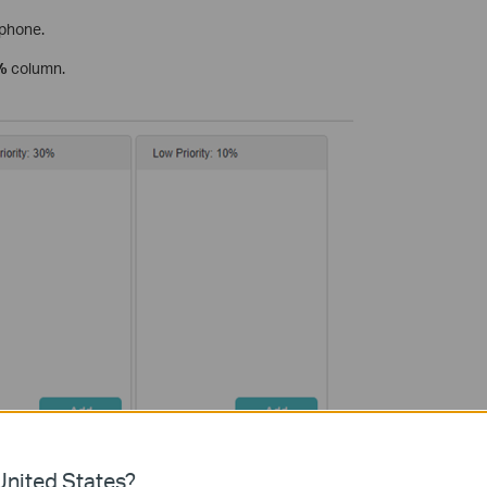
 phone.
0%
column.
nited States?