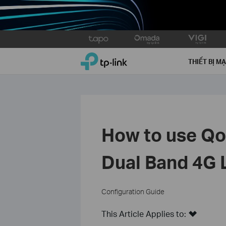
Click
to
TP-Link, Reliably Smart
skip
THIẾT BỊ M
the
navigation
bar
How to use Qo
Dual Band 4G 
Configuration Guide
This Article Applies to: