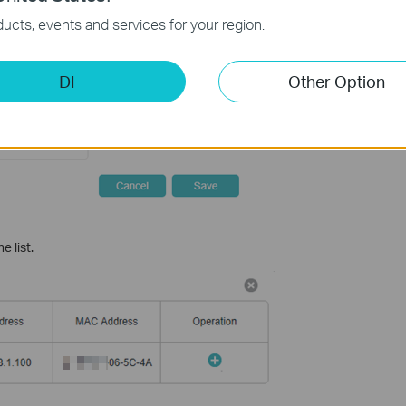
n
.
ucts, events and services for your region.
ĐI
Other Option
 list.