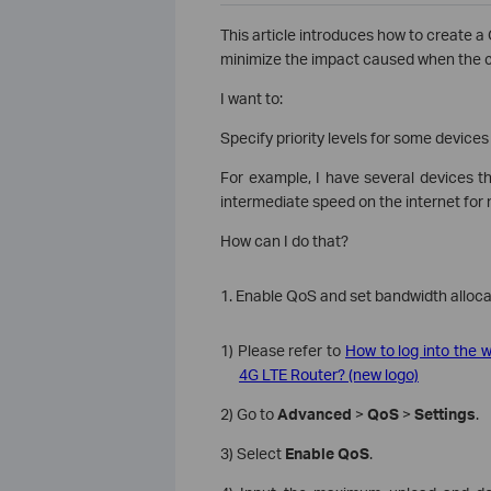
This article introduces how to create a Q
minimize the impact caused when the c
I want to:
Specify priority levels for some devices
For example, I have several devices th
intermediate speed on the internet for
How can I do that?
1. Enable QoS and set bandwidth alloca
1) Please refer to
How to log into the
4G LTE Router? (new logo)
2) Go to
Advanced
>
QoS
>
Settings
.
3) Select
Enable QoS
.