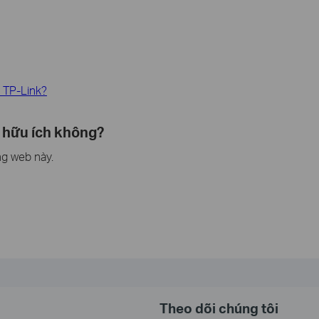
i TP-Link?
 hữu ích không?
ng web này.
Theo dõi chúng tôi