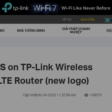
Hỗ Trợ
Mua ở đâu
buy icon
GIẢI PHÁP DOANH
ẠNG
NHÀ THÔNG MINH
DỊC
NGHIỆP
S on TP-Link Wireless
LTE Router (new logo)
Cập Nhật06-24-2025 11:20:58 AM
109075