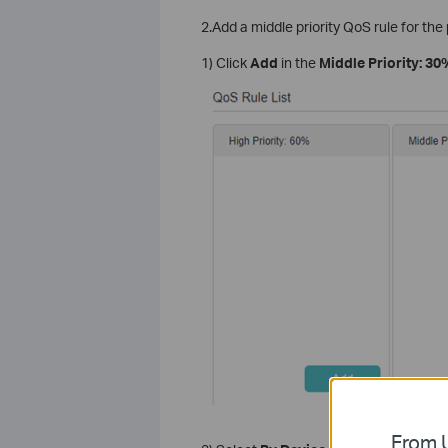
2.Add a middle priority QoS rule for the
1) Click
Add
in the
Middle Priority: 3
From U