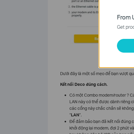
From U
Get prod
Dưới đây là một số mẹo để bạn vượt qu
Kết nối Deco đúng cách.
Có một Combo modem/router ? Các
LAN này có thể được dành riêng ch
các cổng này chắc chắn sẽ không 
“
LAN
”.
Để đảm bảo bạn đã kết nối đúng c
khởi động lại modem, đợi 2 phút v