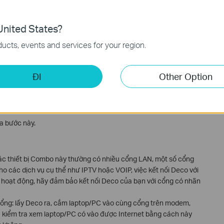
nited States?
ucts, events and services for your region.
ĐI
Other Option
a bước này.
 thiết bị Combo này thường có nhiều cổng LAN, một số cổng
o các dịch vụ cụ thể như IPTV hoặc VOIP, việc kết nối Deco với
hoạt động, hãy đảm bảo kết nối Deco của bạn với cổng có nhãn
ổng: lấy Deco ra, cắm laptop/PC vào cùng cổng trên modem,
à kiểm tra xem laptop/PC có vào được Internet bằng cách này