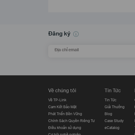
Đăng ký
Địa chỉ email
Về chúng tôi
Tin Tức
Về TP-Link
Tin Tức
Cam Kết Bảo Mật
Giải Thưởng
Phát Triển Bền Vững
Blog
Chính Sách Quyền Riêng Tư
Case Study
Điều khoản sử dụng
eCatalog
Cơ hội nghề nghiệp