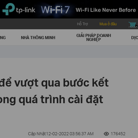
Hỗ Trợ
Mua ở đâu
buy icon
GIẢI PHÁP DOANH
ẠNG
NHÀ THÔNG MINH
DỊC
NGHIỆP
để vượt qua bước kết
ong quá trình cài đặt
Cập Nhật12-02-2022 03:56:37 AM
176452