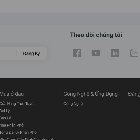
Theo dõi chúng tôi
Đăng Ký
Mua ở đâu
Công Nghệ & Ứng Dụng
Đăng
Cửa Hàng Trực Tuyến
Công Nghệ
Đại Lý
Bán Lẻ
Nhà Phân Phối
Tổng Đại Lý Phân Phối
Nhà Cung Cấp Dịnh Vụ Internet