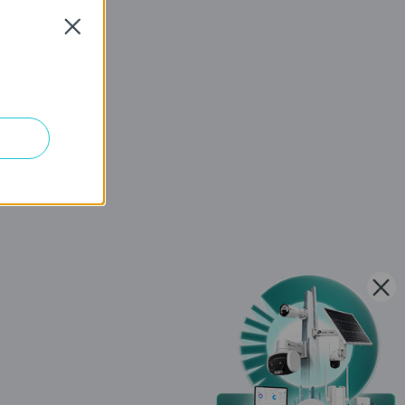
Close