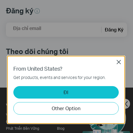
Đăng ký
Địa chỉ email
Đăng Ký
Theo dõi chúng tôi
Close
From United States?
Get products, events and services for your region.
ĐI
Về chúng tôi
Tin Tức
Other Option
Về TP-Link
Tin Tức
Cam Kết Bảo Mật
Giải Thưởng
Phát Triển Bền Vững
Blog