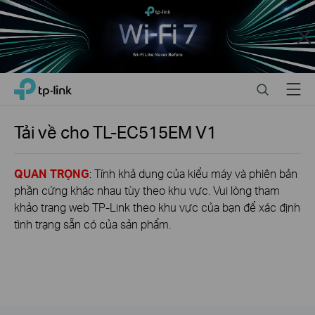
Close
Click
Search
Menu
TP-Link, Reliably Smart
to
skip
the
Tải về cho
TL-EC515EM
V1
navigation
bar
QUAN TRỌNG
: Tính khả dụng của kiểu máy và phiên bản
phần cứng khác nhau tùy theo khu vực. Vui lòng tham
khảo trang web TP-Link theo khu vực của bạn để xác định
tình trạng sẵn có của sản phẩm.