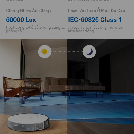
Chống Nhiễu Ánh Sáng
Laser An Toàn Ở Mức Độ Cao
60000 Lux
IEC-60825 Class 1
Hoạt động tốt ở cả phòng sáng và
An toàn cho mắt trong mọi điều
phòng tối.
kiện hoạt động.