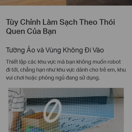
Tùy Chỉnh Làm Sạch Theo Thói
Quen Của Bạn
Lịch Trình Cá Nhân
Bắt đầu dọn dẹp tự động khi bạn kết thúc bữa ăn,
đồng bộ hoạt động của robot với thói quen hàng
ngày của bạn.
Dọn dẹp sau bữa
ăn
Nhà bếp, 2 giờ chiều.
Dọn dẹp khi tôi rời