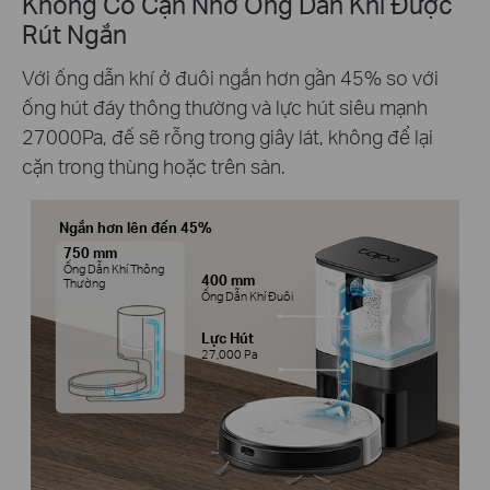
Không Có Cặn Nhờ Ống Dẫn Khí Được
Rút Ngắn
Với ống dẫn khí ở đuôi ngắn hơn gần 45% so với
ống hút đáy thông thường và lực hút siêu mạnh
27000Pa, đế sẽ rỗng trong giây lát, không để lại
cặn trong thùng hoặc trên sàn.
Ngắn hơn lên đến 45%
750 mm
Ống Dẫn Khí Thông
400 mm
Thường
Ống Dẫn Khí Đuôi
Lực Hút
27,000 Pa