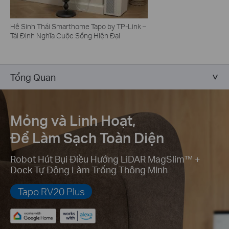
Hệ Sinh Thái Smarthome Tapo by TP-Link –
Tái Định Nghĩa Cuộc Sống Hiện Đại
Tổng Quan
Mỏng và Linh Hoạt,
Để Làm Sạch Toàn Diện
Robot Hút Bụi Điều Hướng LiDAR MagSlim™ +
Dock Tự Động Làm Trống Thông Minh
Tapo RV20 Plus