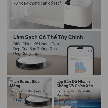
†
70 Ngày không cần đổ rác
Làm Sạch Có Thể Tùy Chỉnh
Điều Chỉnh Kế Hoạch Dọn
Dẹp Của Bạn Thông Qua
Ứng Dụng Tapo
Thân Robot Siêu
Lập Bản Đồ Nhanh
Mỏng
Chóng Và Chính Xác
Di Chuyển Tự Do Dưới Đồ
Hệ Thống Định Vị LiDAR
Đạc
MagSlim™