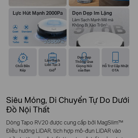
Lực Hút Mạnh 2000Pa
Dọn Dẹp Im Lặng
Làm Sạch Mạnh Mẽ mà
△
Không Bị Xáo Trộn
Dọn Dẹp
Làm Sạch
Thông Qua
Liên Tục 3
Chổi Bên
Giọng Nói
Hỗ Trợ Cập Nhật
‡
Kép
Giờ
của Bạn
OTA
Siêu Mỏng, Di Chuyển Tự Do Dưới
Đồ Nội Thất
Dòng Tapo RV20 được cung cấp bởi MagSlim™
Điều hướng LiDAR, tích hợp mô-đun LiDAR vào