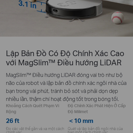
Lập Bản Đồ Có Độ Chính Xác Cao
với MagSlim™ Điều hướng LiDAR
MagSlim™ Điều hướng LiDAR đóng vai trò như bộ
não của robot và lập bản đồ chính xác ngôi nhà của
bạn trong vài phút, tránh bỏ sót và phải dọn dẹp
nhiều lần, thậm chí hoạt động tốt trong bóng tối.
Khoảng Cách Quét Phạm Vi
Độ Chính Xác Phát Hiện Ở Cấp
Rộng
Độ Milimet
26 ft
＜10 mm
Đo các vật thể gần và xa một cách
Quét và lập bản đồ ngôi nhà của
chính xác.
bạn một cách chính xác.