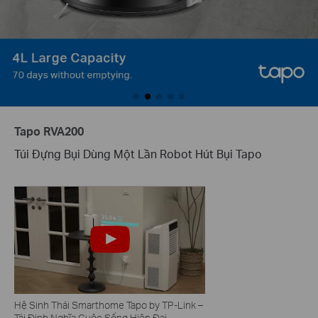
Tapo RVA200
Túi Đựng Bụi Dùng Một Lần Robot Hút Bụi Tapo
Hệ Sinh Thái Smarthome Tapo by TP-Link –
Tái Định Nghĩa Cuộc Sống Hiện Đại