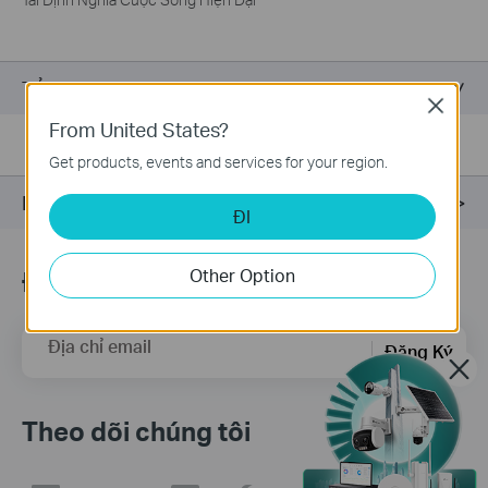
Tổng Quan
Close
From United States?
Get products, events and services for your region.
Hỗ trợ
ĐI
Other Option
Đăng ký
Địa chỉ email
Đăng Ký
Theo dõi chúng tôi