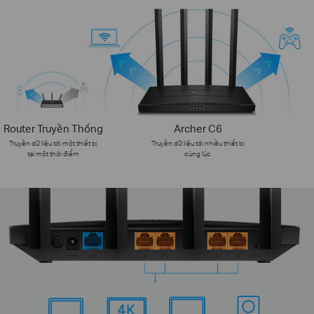
Router Truyền Thống
Archer C6
Truyền dữ liệu tới một thiết bị
Truyền dữ liệu tới nhiều thiết bị
tại một thời điểm
cùng lúc