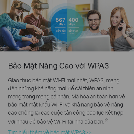
867
400
Mbps
Mbps
Băng tần
Băng tần
5GHz
2.4GHz
Bảo Mật Nâng Cao với WPA3
Giao thức bảo mật Wi-Fi mới nhất, WPA3, mang
đến những khả năng mới để cải thiện an ninh
mạng trong mạng cá nhân. Mã hóa an toàn hơn về
bảo mật mật khẩu Wi-Fi và khả năng bảo vệ nâng
cao chống lại các cuộc tấn công bạo lực kết hợp
☆
với nhau để bảo vệ Wi-Fi tại nhà của bạn.
Tìm hiểu thêm về bảo mật WPA3>>