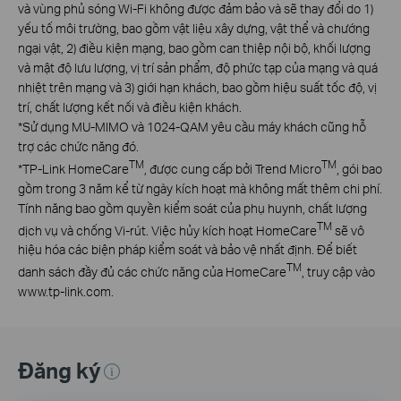
và vùng phủ sóng Wi-Fi không được đảm bảo và sẽ thay đổi do 1)
yếu tố môi trường, bao gồm vật liệu xây dựng, vật thể và chướng
ngại vật, 2) điều kiện mạng, bao gồm can thiệp nội bộ, khối lượng
và mật độ lưu lượng, vị trí sản phẩm, độ phức tạp của mạng và quá
nhiệt trên mạng và 3) giới hạn khách, bao gồm hiệu suất tốc độ, vị
trí, chất lượng kết nối và điều kiện khách.
*
Sử dụng MU-MIMO và 1024-QAM yêu cầu máy khách cũng hỗ
trợ các chức năng đó.
TM
TM
*
TP-Link HomeCare
, được cung cấp bởi Trend Micro
, gói bao
gồm trong 3 năm kể từ ngày kích hoạt mà không mất thêm chi phí.
Tính năng bao gồm quyền kiểm soát của phụ huynh, chất lượng
TM
dịch vụ và chống Vi-rút. Việc hủy kích hoạt HomeCare
sẽ vô
hiệu hóa các biện pháp kiểm soát và bảo vệ nhất định. Để biết
TM
danh sách đầy đủ các chức năng của HomeCare
, truy cập vào
www.tp-link.com.
Đăng ký