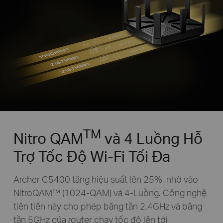
TM
Nitro QAM
và 4 Luồng
Hỗ
Trợ Tốc Độ Wi-Fi Tối Đa
Archer C5400 tăng hiệu suất lên 25%, nhờ vào
NitroQAM™ (1024-QAM) và 4-Luồng. Công nghệ
tiên tiến này cho phép băng tần 2.4GHz và băng
tần 5GHz của router chạy tốc độ lên tới