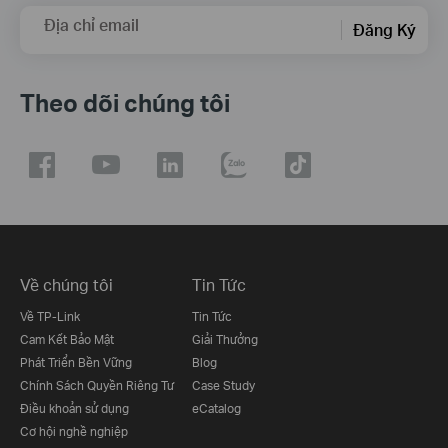
Địa chỉ email
Đăng Ký
Theo dõi chúng tôi
Về chúng tôi
Tin Tức
Về TP-Link
Tin Tức
Cam Kết Bảo Mật
Giải Thưởng
Phát Triển Bền Vững
Blog
Chính Sách Quyền Riêng Tư
Case Study
Điều khoản sử dụng
eCatalog
Cơ hội nghề nghiệp