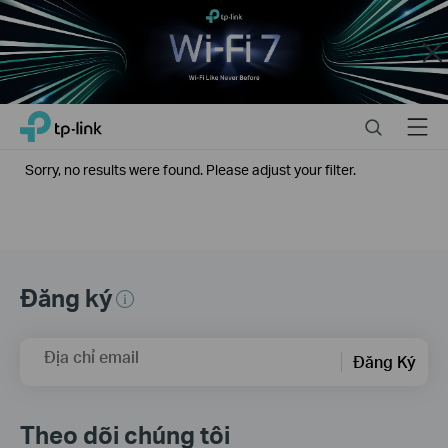
Close
Click
Search
Menu
TP-Link, Reliably Smart
to
skip
Sorry, no results were found. Please adjust your filter.
the
navigation
bar
Đăng ký
Địa chỉ email
Đăng Ký
Theo dõi chúng tôi