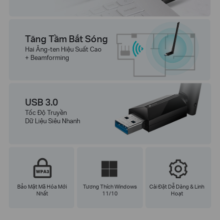
Tăng Tầm Bắt Sóng
Hai Ăng-ten Hiệu Suất Cao
+ Beamforming
USB 3.0
Tốc Độ Truyền
Dữ Liệu Siêu Nhanh
Bảo Mật Mã Hóa Mới
Tương Thích Windows
Cài Đặt Dễ Dàng & Linh
Nhất
11/10
Hoạt