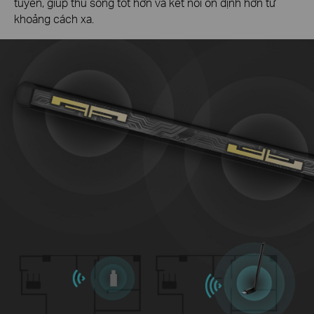
tuyến, giúp thu sóng tốt hơn và kết nối ổn định hơn từ
khoảng cách xa.