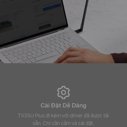
Cài Đặt Dễ Dàng
TX35U Plus đi kèm với driver đã được tải
sẵn. Chỉ cần cắm và cài đặt.