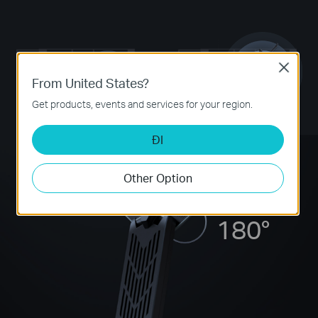
Close
From United States?
Get products, events and services for your region.
Bộ chuyển đổi thông
Archer TBE400UH
thường
ĐI
Other Option
180°