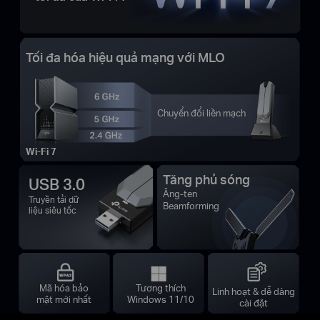
Tối đa hóa hiệu quả mạng với MLO
Chuyển đổi liền mạch
Wi-Fi 7
Tăng phủ sóng
USB 3.0
Ăng-ten
Truyền tải dữ
Beamforming
liệu siêu tốc
Mã hóa bảo
Tương thích
Linh hoạt & dễ dàng
mật mới nhất
Windows 11/10
cài đặt