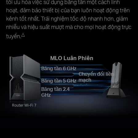
tối ưu hóa việc sử dụng băng tần một cách linh
hoạt, đảm bảo thiết bị của bạn luôn hoạt động trên
kênh tốt nhất. Trải nghiệm tốc độ nhanh hơn, giảm
nhiễu và hiệu suất mượt mà cho mọi hoạt động trực
△
tuyến.
MLO Luân Phiên
Băng tần 6 GHz
Chuyển đổi liền
mạch
Băng tần 5 GHz
Băng tần 2.4
GHz
Router Wi-Fi 7