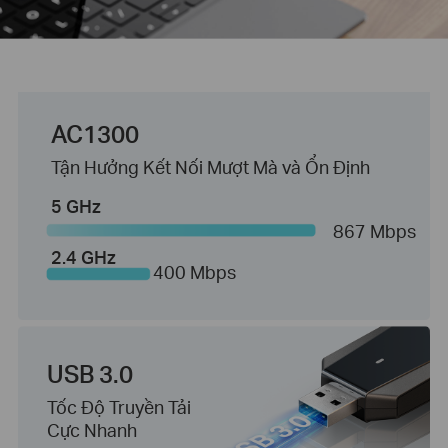
AC1300
Tận Hưởng Kết Nối Mượt Mà và Ổn Định
5 GHz
867 Mbps
2.4 GHz
400 Mbps
USB 3.0
Tốc Độ Truyền Tải
Cực Nhanh