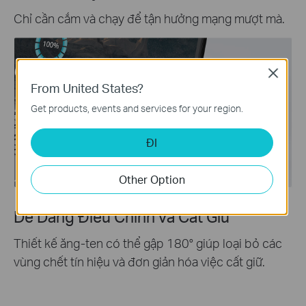
Chỉ cần cắm và chạy để tận hưởng mạng mượt mà.
Close
From United States?
Get products, events and services for your region.
ĐI
Other Option
Dễ Dàng Điều Chỉnh và Cất Giữ
Thiết kế ăng-ten có thể gập 180° giúp loại bỏ các
vùng chết tín hiệu và đơn giản hóa việc cất giữ.