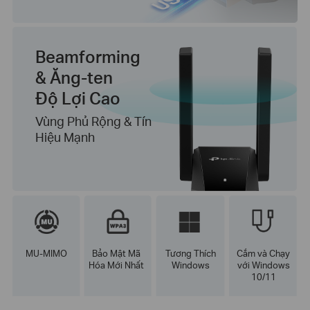
Beamforming
& Ăng-ten
Độ Lợi Cao
Vùng Phủ Rộng & Tín
Hiệu Mạnh
MU-MIMO
Bảo Mật Mã
Tương Thích
Cắm và Chạy
Hóa Mới Nhất
Windows
với Windows
10/11