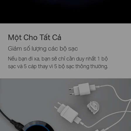
Một Cho Tất Cả
Giảm số lượng các bộ sạc
Nếu bạn đi xa, bạn sẽ chỉ cần duy nhất 1 bộ
sạc và 5 cáp
thay vì 5 bộ sạc thông thường.