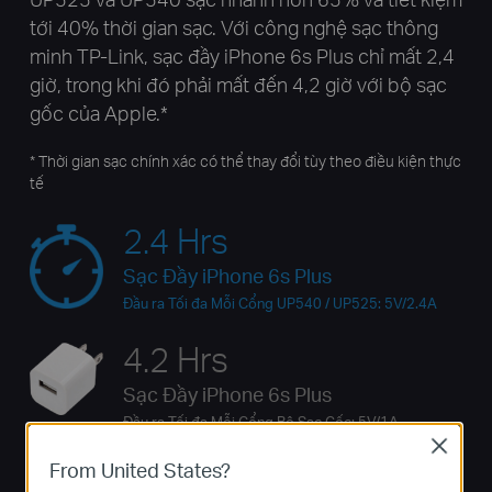
tới 40% thời gian sạc. Với công nghệ sạc thông
minh TP-Link, sạc đầy iPhone 6s Plus chỉ mất 2,4
giờ, trong khi đó phải mất đến 4,2 giờ với bộ sạc
gốc của Apple.*
* Thời gian sạc chính xác có thể thay đổi tùy theo điều kiện thực
tế
2.4 Hrs
Sạc Đầy iPhone 6s Plus
Đầu ra Tối đa Mỗi Cổng UP540 / UP525: 5V/2.4A
4.2 Hrs
Sạc Đầy iPhone 6s Plus
Đầu ra Tối đa Mỗi Cổng Bộ Sạc Gốc: 5V/1A
Close
From United States?