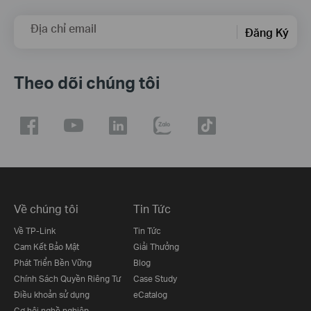
Địa chỉ email
Đăng Ký
Theo dõi chúng tôi
Về chúng tôi
Tin Tức
Về TP-Link
Tin Tức
Cam Kết Bảo Mật
Giải Thưởng
Phát Triển Bền Vững
Blog
Chính Sách Quyền Riêng Tư
Case Study
Điều khoản sử dụng
eCatalog
Cơ hội nghề nghiệp