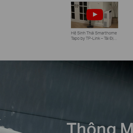
Hệ Sinh Thái Smarthome
Tapo by TP-Link – Tái Định
Nghĩa Cuộc Sống Hiện
Đại
Thông Mi