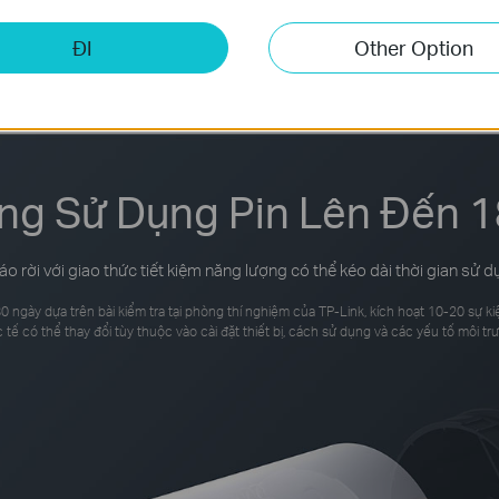
ĐI
Other Option
ng Sử Dụng Pin Lên Đến 
tháo rời với giao thức tiết kiệm năng lượng có thể kéo dài thời gian sử 
0 ngày dựa trên bài kiểm tra tại phòng thí nghiệm của TP-Link, kích hoạt 10-20 sự kiệ
 tế có thể thay đổi tùy thuộc vào cài đặt thiết bị, cách sử dụng và các yếu tố môi tr