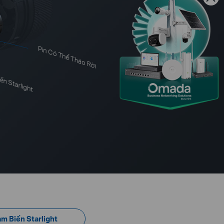
Pin Có Thể Tháo Rời
n Starlight
g
m Biến Starlight