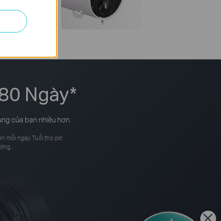
180 Ngày
*
dụng của bạn nhiều hơn.
n mỗi ngày. Tuổi thọ pin
ường.