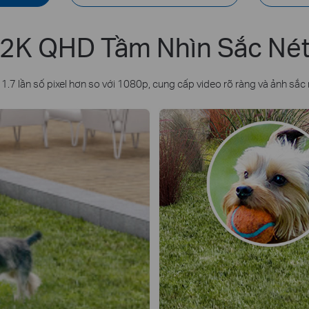
2K QHD Tầm Nhìn Sắc Né
 1.7 lần số pixel hơn so với 1080p, cung cấp video rõ ràng và ảnh sắc 