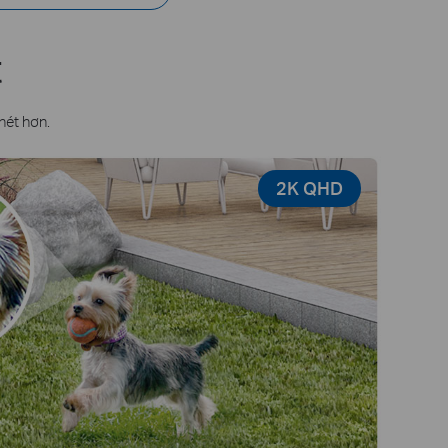
t
nét hơn.
2K QHD