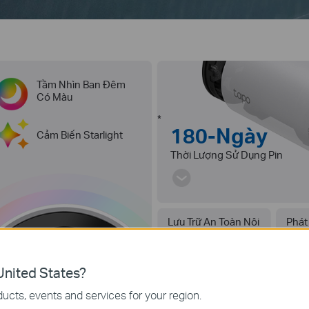
Tầm Nhìn Ban Đêm
Có Màu
*
180-Ngày
Cảm Biến Starlight
Thời Lượng Sử Dụng Pin
Lưu Trữ An Toàn Nôi
Phát
Bộ
Báo 
nited States?
ucts, events and services for your region.