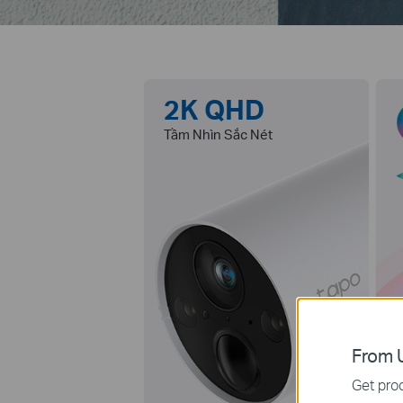
2K QHD
Tầm Nhìn Sắc Nét
From U
Get prod