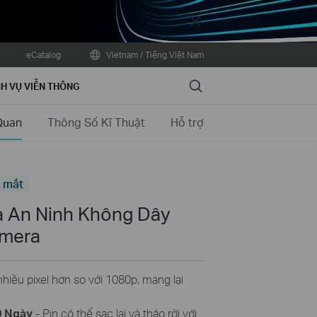
Close
eCatalog
Vietnam / Tiếng Việt Nam
Search
H VỤ VIỄN THÔNG
Quan
Thông Số Kĩ Thuật
Hỗ trợ
a mắt
 An Ninh Không Dây
amera
 nhiều pixel hơn so với 1080p, mang lại
0 Ngày
- Pin có thể sạc lại và tháo rời với