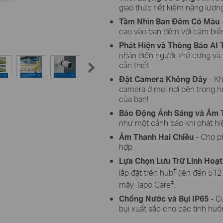
giao thức tiết kiệm năng lượng
Tầm Nhìn Ban Đêm Có Màu
-
cao vào ban đêm với cảm biến 
Phát Hiện và Thông Báo AI
nhận diện người, thú cưng và 
cần thiết.
Đặt Camera Không Dây
- Kh
camera ở mọi nơi bên trong h
của bạn!
Báo Động Ánh Sáng và Âm 
như một cảnh báo khi phát h
Âm Thanh Hai Chiều
- Cho ph
hợp.
Lựa Chọn Lưu Trữ Linh Hoạt
†
lắp đặt trên hub
(lên đến 512
‡
mây Tapo Care
.
Chống Nước và Bụi IP65
-
C
bụi xuất sắc cho các tình huốn