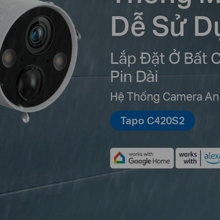
Dễ Sử D
Lắp Đặt Ở Bất C
Pin Dài
Hệ Thống Camera An
Tapo C420S2