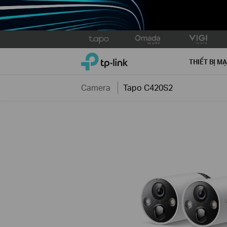
Click
to
TP-Link, Reliably Smart
skip
THIẾT BỊ M
the
navigation
Camera
Tapo C420S2
bar