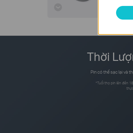
Thời Lượ
Pin có thể sạc lại và 
*
Tuổi thọ pin lên đến 18
thực