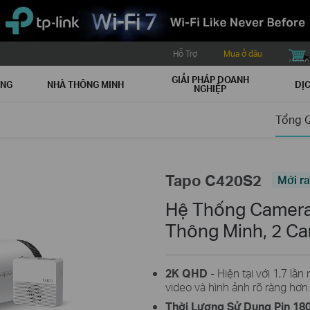
Hỗ Trợ
Mua ở đâu
buy icon
GIẢI PHÁP DOANH
ẠNG
NHÀ THÔNG MINH
DỊC
NGHIỆP
Tổng 
Tapo C420S2
Mới r
Hệ Thống Camera
Thông Minh, 2 C
2K QHD
- Hiện tại với 1,7 lần
video và hình ảnh rõ ràng hơn.
Thời Lượng Sử Dụng Pin 18