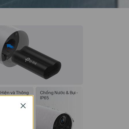
 Hiện và Thông
Chống Nước & Bụi -
AI Thông Minh
IP65
Close