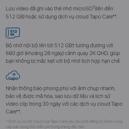
†
Lưu video đã ghi vào thẻ nhớ microSD
(lên đến
512 GB) hoặc sử dụng dịch vụ cloud Tapo Care
**
.
Bộ nhớ nội bộ lên tới 512 GB
†
tương đương với
680 giờ (khoảng 28 ngày) cảnh quay 2K QHD, giúp
bạn không bị mắc kẹt với bộ nhớ tích hợp hạn chế.
Nhận thông báo phong phú với ảnh chụp nhanh,
bảo vệ được mã hóa, sao lưu dữ liệu và lịch sử
video clip trong 30 ngày với các dịch vụ cloud Tapo
Care
**
.
**
Dịch vụ lưu trữ cloud của Tapo Care yêu cầu phải đăng ký. Được cung
cấp bản dùng thử miễn phí trong tháng đầu tiên.