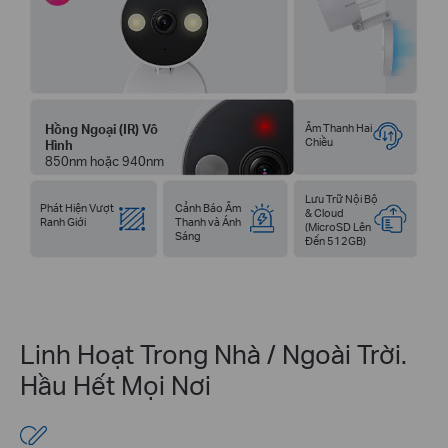
Hồng Ngoại (IR) Vô
Âm Thanh Hai
Chiều
Hình
850nm hoặc 940nm
Lưu Trữ Nội Bộ
Phát Hiện Vượt
Cảnh Báo Âm
& Cloud
Ranh Giới
Thanh và Ánh
(MicroSD Lên
Sáng
Đến 512GB)
Linh Hoạt Trong Nhà / Ngoài Trời.
Hầu Hết Mọi Nơi