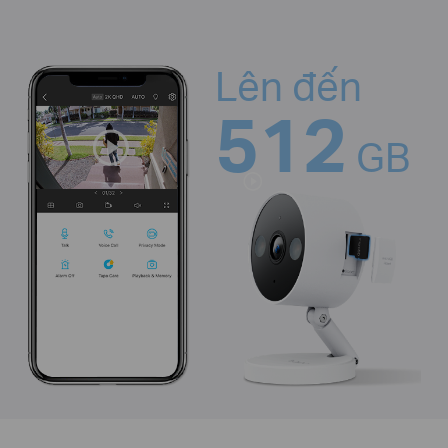
Lên đến
512
GB