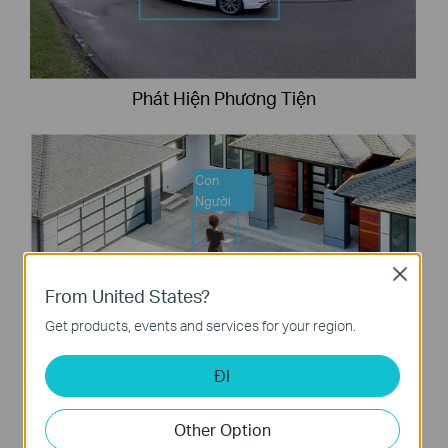
Phát Hiện Phương Tiện
Con
Người
Close
From United States?
Get products, events and services for your region.
ĐI
Phát Hiện Con Người
Other Option