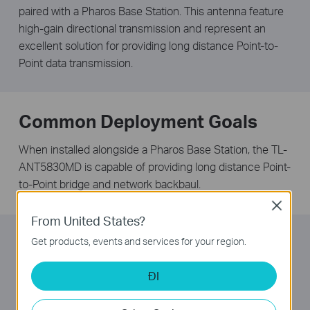
paired with a Pharos Base Station. This antenna feature
high-gain directional transmission and represent an
excellent solution for providing long distance Point-to-
Point data transmission.
Common Deployment Goals
When installed alongside a Pharos Base Station, the TL-
ANT5830MD is capable of providing long distance Point-
to-Point bridge and network backbaul.
Close
From United States?
Easy Installation
Get products, events and services for your region.
TP-LINK dish antennas feature a built in mounting
ĐI
apparatus and work seamlessly with Pharos Base
Stations, meaning that no tools are required for