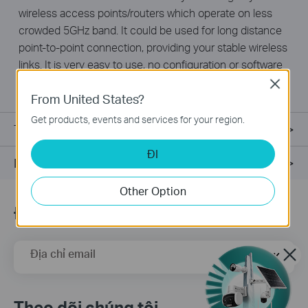
wireless access points/routers which operate on less
crowded 5GHz band. It could be used for long distance
point-to-point connection, providing your stable wireless
links. It is very easy to use, no con­figuration or software
installation required.
Close
From United States?
Get products, events and services for your region.
Thông Số Kĩ Thuật
ĐI
Hỗ trợ
Other Option
Đăng ký
Địa chỉ email
Đăng Ký
Theo dõi chúng tôi