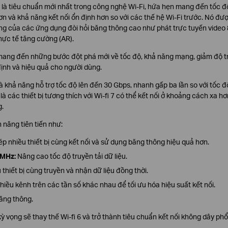
e, là tiêu chuẩn mới nhất trong công nghệ Wi-Fi, hứa hẹn mang đến tốc đ
hơn và khả năng kết nối ổn định hơn so với các thế hệ Wi-Fi trước. Nó đư
ng của các ứng dụng đòi hỏi băng thông cao như phát trực tuyến video 
thực tế tăng cường (AR).
, mang đến những bước đột phá mới về tốc độ, khả năng mạng, giảm độ tr
ịnh và hiệu quả cho người dùng.
à khả năng hỗ trợ tốc độ lên đến 30 Gbps, nhanh gấp ba lần so với tốc độ
là các thiết bị tương thích với Wi-fi 7 có thể kết nối ở khoảng cách xa hơ
.
h năng tiên tiến như:
 nhiều thiết bị cùng kết nối và sử dụng băng thông hiệu quả hơn.
0MHz:
Nâng cao tốc độ truyền tải dữ liệu.
thiết bị cùng truyền và nhận dữ liệu đồng thời.
iều kênh trên các tần số khác nhau để tối ưu hóa hiệu suất kết nối.
ăng thông.
kỳ vọng sẽ thay thế Wi-fi 6 và trở thành tiêu chuẩn kết nối không dây phổ