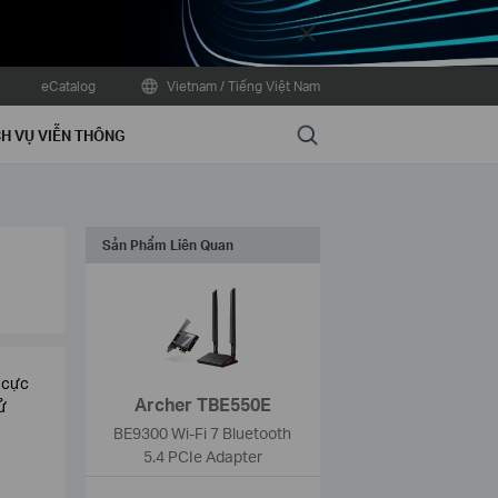
Close
eCatalog
Vietnam / Tiếng Việt Nam
Search
H VỤ VIỄN THÔNG
Sản Phẩm Liên Quan
 cực
Archer TBE550E
ử
BE9300 Wi-Fi 7 Bluetooth
5.4 PCIe Adapter