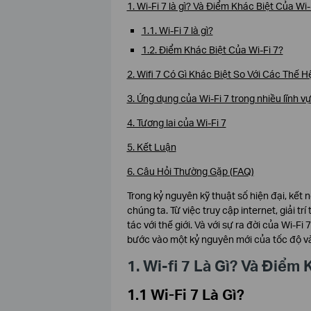
1. Wi-Fi 7 là gì? Và Điểm Khác Biệt Của Wi-
1.1. Wi-Fi 7 là gì?
1.2. Điểm Khác Biệt Của Wi-Fi 7?
2. Wifi 7 Có Gì Khác Biệt So Với Các Thế H
3. Ứng dụng của Wi-Fi 7 trong nhiều lĩnh v
4. Tương lai của Wi-Fi 7
5. Kết Luận
6. Câu Hỏi Thường Gặp (FAQ)
Trong kỷ nguyên kỹ thuật số hiện đại, kết
chúng ta. Từ việc truy cập internet, giải 
tác với thế giới. Và với sự ra đời của Wi-
bước vào một kỷ nguyên mới của tốc độ và
1. Wi-fi 7 Là Gì? Và Điểm 
1.1 Wi-Fi 7 Là Gì?