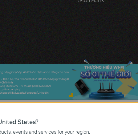
ng sẽ thay thế Wi-fi 6 và trở thành tiêu chuẩn kết nối không dây
ủa Wi-fi 7:
nited States?
ucts, events and services for your region.
ng chú ý, giúp nâng cao hiệu suất và khả năng kết nối mạng không dây. M