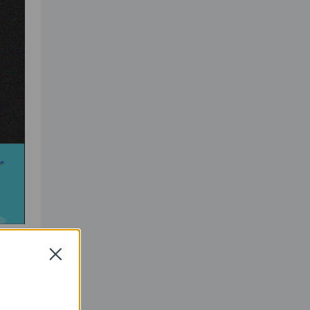
Close
ột số