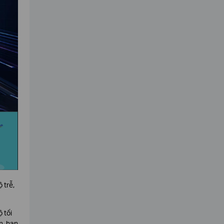
 trễ,
 tối
n, hạn