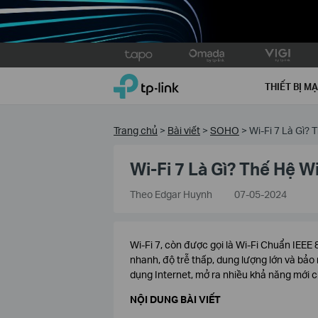
Click
to
TP-Link, Reliably Smart
skip
THIẾT BỊ M
the
navigation
bar
Trang chủ
>
Bài viết
>
SOHO
>
Wi-Fi 7 Là Gì? 
Wi-Fi 7 Là Gì? Thế Hệ W
Theo Edgar Huynh
07-05-2024
Wi-Fi 7, còn được gọi là Wi-Fi Chuẩn IEE
nhanh, độ trễ thấp, dung lượng lớn và bả
dụng Internet, mở ra nhiều khả năng mới cho
NỘI DUNG BÀI VIẾT