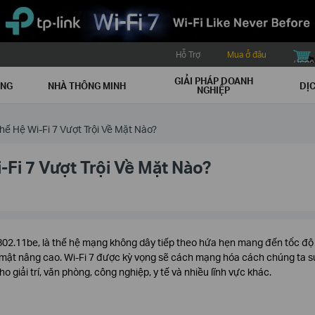
Hỗ Trợ
Mua ở đâu
buy icon
GIẢI PHÁP DOANH
ẠNG
NHÀ THÔNG MINH
DỊC
NGHIỆP
Thế Hệ Wi-Fi 7 Vượt Trội Về Mặt Nào?
i-Fi 7 Vượt Trội Về Mặt Nào?
E 802.11be, là thế hệ mạng không dây tiếp theo hứa hẹn mang đến tốc độ
o mật nâng cao. Wi-Fi 7 được kỳ vọng sẽ cách mạng hóa cách chúng ta s
 giải trí, văn phòng, công nghiệp, y tế và nhiều lĩnh vực khác.