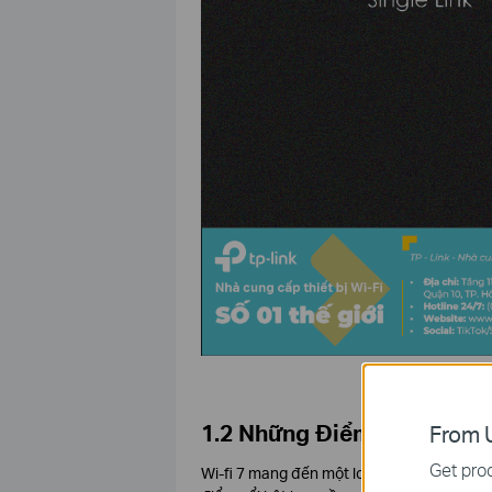
Wi-fi 7 được kỳ vọ
1.2 Những Điểm Khác Biệt C
From U
Get prod
Wi-fi 7 mang đến một loạt các cải tiến đá