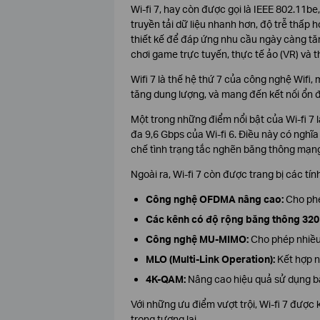
Wi-fi 7, hay còn được gọi là IEEE 802.11b
truyền tải dữ liệu nhanh hơn, độ trễ thấp 
thiết kế để đáp ứng nhu cầu ngày càng tă
chơi game trực tuyến, thực tế ảo (VR) và 
Wifi 7 là thế hệ thứ 7 của công nghệ Wifi
tăng dung lượng, và mang đến kết nối ổn đ
Một trong những điểm nổi bật của Wi-fi 7 l
đa 9,6 Gbps của Wi-fi 6. Điều này có nghĩa 
chế tình trạng tắc nghẽn băng thông mạng
Ngoài ra, Wi-fi 7 còn được trang bị các tín
Công nghệ OFDMA nâng cao:
Cho phép
Các kênh có độ rộng băng thông 32
Công nghệ MU-MIMO:
Cho phép nhiều 
MLO (Multi-Link Operation):
Kết hợp nh
4K-QAM:
Nâng cao hiệu quả sử dụng b
Với những ưu điểm vượt trội, Wi-fi 7 được 
trong tương lai.