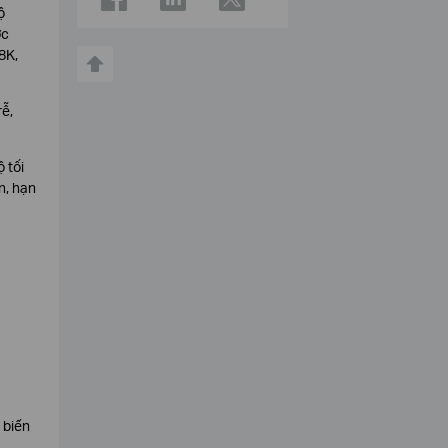
ộ
ợc
8K,
ễ,
 tối
n, hạn
 biến