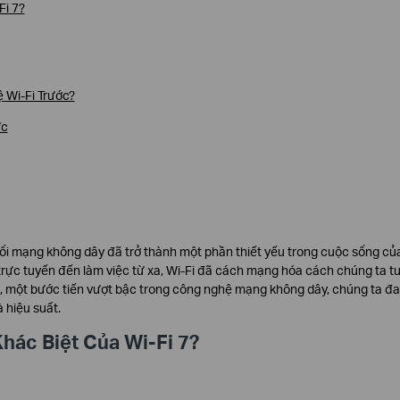
Fi 7?
ệ Wi-Fi Trước?
ực
 nối mạng không dây đã trở thành một phần thiết yếu trong cuộc sống củ
trí trực tuyến đến làm việc từ xa, Wi-Fi đã cách mạng hóa cách chúng ta 
Fi 7, một bước tiến vượt bậc trong công nghệ mạng không dây, chúng ta đ
 hiệu suất.
Khác Biệt Của Wi-Fi 7?