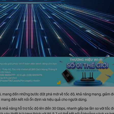
-fi, mang đến những bước đột phá mới về tốc độ, khả năng mạng, giảm độ
 mang đến kết nối ổn định và hiệu quả cho người dùng.
à khả năng hỗ trợ tốc độ lên đến 30 Gbps, nhanh gấp ba lần so với tốc độ
là các thiết bị tương thích với Wi-fi 7 có thể kết nối ở khoảng cách xa hơ