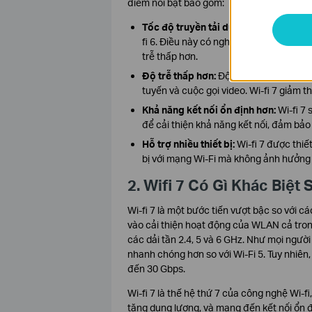
điểm nổi bật bao gồm:
Tốc độ truyền tải dữ liệu nhanh hơn:
W
fi 6. Điều này có nghĩa là bạn có thể t
trễ thấp hơn.
Độ trễ thấp hơn:
Độ trễ thấp là yếu tố
tuyến và cuộc gọi video. Wi-fi 7 giảm 
Khả năng kết nối ổn định hơn:
Wi-fi 7
để cải thiện khả năng kết nối, đảm bảo
Hỗ trợ nhiều thiết bị:
Wi-fi 7 được thiết
bị với mạng Wi-Fi mà không ảnh hưởng 
2. Wifi 7 Có Gì Khác Biệt
Wi-fi 7 là một bước tiến vượt bậc so với cá
vào cải thiện hoạt động của WLAN cả trong
các dải tần 2.4, 5 và 6 GHz. Như mọi người 
nhanh chóng hơn so với Wi-Fi 5. Tuy nhiên,
đến 30 Gbps.
Wi-fi 7 là thế hệ thứ 7 của công nghệ Wi-
tăng dung lượng, và mang đến kết nối ổn đ