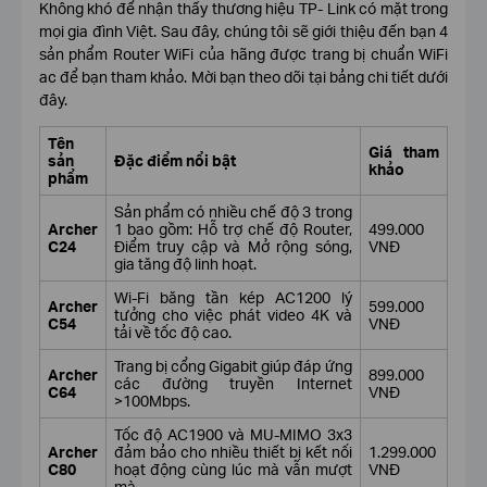
Không khó để nhận thấy thương hiệu TP- Link có mặt trong
mọi gia đình Việt. Sau đây, chúng tôi sẽ giới thiệu đến bạn 4
sản phẩm Router WiFi của hãng được trang bị chuẩn WiFi
ac để bạn tham khảo. Mời bạn theo dõi tại bảng chi tiết dưới
đây.
Tên
Giá tham
sản
Đặc điểm nổi bật
khảo
phẩm
Sản phẩm có nhiều chế độ 3 trong
Archer
1 bao gồm: Hỗ trợ chế độ Router,
499.000
C24
Điểm truy cập và Mở rộng sóng,
VNĐ
gia tăng độ linh hoạt.
Wi-Fi băng tần kép AC1200 lý
Archer
599.000
tưởng cho việc phát video 4K và
C54
VNĐ
tải về tốc độ cao.
Trang bị cổng Gigabit giúp đáp ứng
Archer
899.000
các đường truyền Internet
C64
VNĐ
>100Mbps.
Tốc độ AC1900 và MU-MIMO 3x3
Archer
đảm bảo cho nhiều thiết bị kết nối
1.299.000
C80
hoạt động cùng lúc mà vẫn mượt
VNĐ
mà.