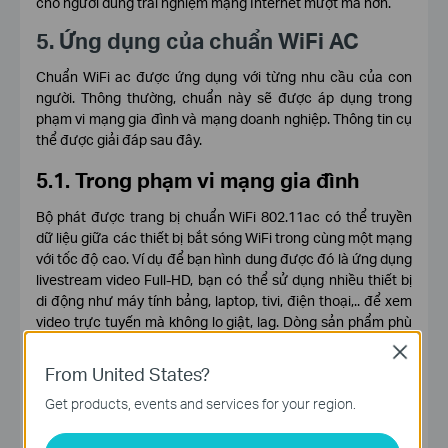
cho người dùng trải nghiệm mạng Internet mượt mà hơn.
5. Ứng dụng của chuẩn WiFi AC
Chuẩn WiFi ac được ứng dụng với từng nhu cầu của con
người. Thông thường, chuẩn này sẽ được áp dụng trong
phạm vi mạng gia đình và mạng doanh nghiệp. Thông tin cụ
thể được giải đáp sau đây.
5.1. Trong phạm vi mạng gia đình
Bộ phát được trang bị chuẩn WiFi 802.11ac có thể truyền
dữ liệu giữa các thiết bị bắt sóng WiFi trong cùng một mạng
với tốc độ cao. Ví dụ để bạn hình dung được đó là ứng dụng
livestream video Full-HD, bạn có thể sử dụng nhiều thiết bị
di động như máy tính bảng, laptop, tivi, điện thoại,.. để xem
video trực tuyến mà không lo giật, lag. Dòng sản phẩm phù
hợp mà bạn có thể tham khảo như
Archer C64
,
Archer C80
,
Close
Archer C54
, …
From United States?
Get products, events and services for your region.