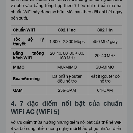
và cho vào bảng tổng hợp theo 7 tiêu chí cơ bản mà hai
chuẩn WiFi này đang sở hữu. Mời bạn theo dõi chi tiết ngay
bên dưới.
Chuẩn WiFi
802.11ac
802.11n
Tốc độ lý
1.300 - 2.300 Mbps
450 Mb / giây
thuyết
Băng thông
20, 40, 80, 80 + 80,
20, 40 MHz
kênh WiFi
160 MHz
MIMO
MU-MIMO
SU-MIMO
Đa phần Router
Rất ít Router có
Beamforming
đều hỗ trợ
hỗ trợ
QAM
256-QAM
64-QAM
4. 7 đặc điểm nổi bật của chuẩn
WiFi AC (WiFi 5)
Với ưu điểm thừa hưởng những điểm nổi bật của thế hệ WiFi
4 và bổ sung nhiều công nghệ mới khắc phục nhược điểm