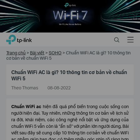
Close
Click
Search
Menu
TP-Link, Reliably Smart
to
skip
Trang chủ
>
Bài viết
>
SOHO
>
Chuẩn WiFi AC là gì? 10 thông tin
the
cơ bản về chuẩn WiFi 5
navigation
bar
Chuẩn WiFi AC là gì? 10 thông tin cơ bản về chuẩn
WiFi 5
Theo Thomas
08-08-2022
Chuẩn WiFi ac
hiện đã quá phổ biến trong cuộc sống con
người hiện đại. Tuy nhiên, những thông tin cơ bản về lịch sử
ra đời, khái niệm, các công nghệ nổi bật và ứng dụng của
chuẩn WiFi 5 vẫn còn là “ẩn số” với phần lớn người dùng. Bài
viết sau đây sẽ cung cấp 10 thông tin cơ bản về chuẩn WiFi
ac nhằm giúp bạn đọc có thêm nhiều góc nhìn rõ ràng hơn