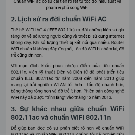
Chuẩn WiFi ac có sự cải tiến rõ rệt từ tốc độ, hiệu suất và
phạm vi phủ sóng WiFi
2. Lịch sử ra đời chuẩn WiFi AC
Thế hệ WiFi thứ 4 (IEEE 802.11n) ra đời chứng kiến ​​sự gia
tăng lớn về số lượng người dùng và thiết bị sử dụng Internet
không dây. Khi số lượng thiết bị kết nối quá nhiều, Router
WiFi chuẩn N không đáp ứng nổi, tốc độ WiFi bị chậm lại, độ
trễ cũng lớn hơn.
Với mục đích khắc phục nhược điểm của tiêu chuẩn
802.11n, Viện Kỹ thuật Điện và Điện tử đã phát triển tiêu
chuẩn IEEE 802.11ac từ năm 2008 đến năm 2013 giúp
mang lại trải nghiệm WLAN tốt hơn - tốc độ nhanh hơn,
băng thông rộng hơn và độ trễ ít hơn. Phiên bản công nghệ
WiFi này đã được “trình làng” vào tháng 12 năm 2013.
3. Sự khác nhau giữa chuẩn WiFi
802.11ac và chuẩn WiFi 802.11n
Để giúp bạn đọc có sự phân biệt rõ hơn về chuẩn WiFi
802.11ac và chuẩn WiFi 802.11n, chúng tôi đã nghiên cứu