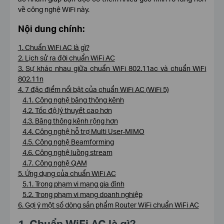
về công nghệ WiFi này.
Nội dung chính:
1. Chuẩn WiFi AC là gì?
2. Lịch sử ra đời chuẩn WiFi AC
3. Sự khác nhau giữa chuẩn WiFi 802.11ac và chuẩn WiFi
802.11n
4. 7 đặc điểm nổi bật của chuẩn WiFi AC (WiFi 5)
4.1. Công nghệ băng thông kênh
4.2. Tốc độ lý thuyết cao hơn
4.3. Băng thông kênh rộng hơn
4.4. Công nghệ hỗ trợ Multi User-MIMO
4.5. Công nghệ Beamforming
4.6. Công nghệ luồng stream
4.7. Công nghệ QAM
5. Ứng dụng của chuẩn WiFi AC
5.1. Trong phạm vi mạng gia đình
5.2. Trong phạm vi mạng doanh nghiệp
6. Gợi ý một số dòng sản phẩm Router WiFi chuẩn WiFi AC
1. Chuẩn WiFi AC là gì?