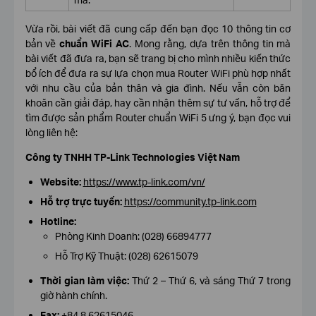
Vừa rồi, bài viết đã cung cấp đến bạn đọc 10 thông tin cơ
bản về
chuẩn WiFi AC
. Mong rằng, dựa trên thông tin mà
bài viết đã đưa ra, bạn sẽ trang bị cho mình nhiều kiến thức
bổ ích để đưa ra sự lựa chọn mua Router WiFi phù hợp nhất
với nhu cầu của bản thân và gia đình. Nếu vẫn còn băn
khoăn cần giải đáp, hay cần nhận thêm sự tư vấn, hỗ trợ để
tìm được sản phẩm Router chuẩn WiFi 5 ưng ý, bạn đọc vui
lòng liên hệ:
Công ty TNHH TP-Link Technologies Việt Nam
Website:
https://www.tp-link.com/vn/
Hỗ trợ trực tuyến:
https://community.tp-link.com
Hotline:
Phòng Kinh Doanh: (028) 66894777
Hỗ Trợ Kỹ Thuật: (028) 62615079
Thời gian làm việc:
Thứ 2 – Thứ 6, và sáng Thứ 7 trong
giờ hành chính.
Fax:
+84 8 62615046