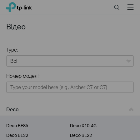
Click
Search
Menu
TP-Link, Reliably Smart
to
skip
the
Відео
navigation
bar
Type:
Всі
Номер моделі:
Для дому
Розумний будинок
Для бiзнесу
Deco
Для інтернет-провайдерів
Deco BE85
Deco X10-4G
Deco BE22
Deco BE22