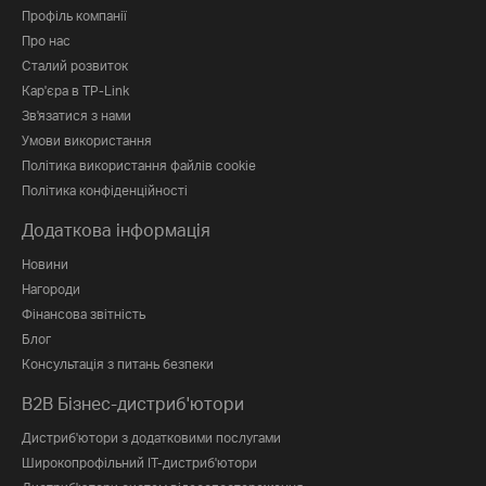
Профіль компанії
Про нас
Сталий розвиток
Кар'єра в TP-Link
Зв'язатися з нами
Умови використання
Політика використання файлів cookie
Політика конфіденційності
Додаткова інформація
Новини
Нагороди
Фінансова звітність
Блог
Консультація з питань безпеки
B2B Бізнес-дистриб'ютори
Дистриб'ютори з додатковими послугами
Широкопрофільний IT-дистриб'ютори