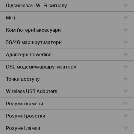
Підсилювачi Wi-Fi сигналу
MiFi
Комп'ютернi аксесуари
5G/4G маршрутизатори
Адаптери Powerline
DSL-модеми/маршрутизатори
Точки доступу
Wireless USB Adapters
Розумні камери
Розумні розетки
Розумнi лампи