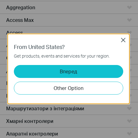
Aggregation
Access Max
Access
Close
Access Pro
From United States?
Get products, events and services for your region.
GPON
Дротові маршрутизатори
Вперед
Бездротові маршрутизатори
Other Option
Маршрутизатори 4G WiFi
Маршрутизатори з інтеграціями
Хмарні контролери
Апаратні контролери