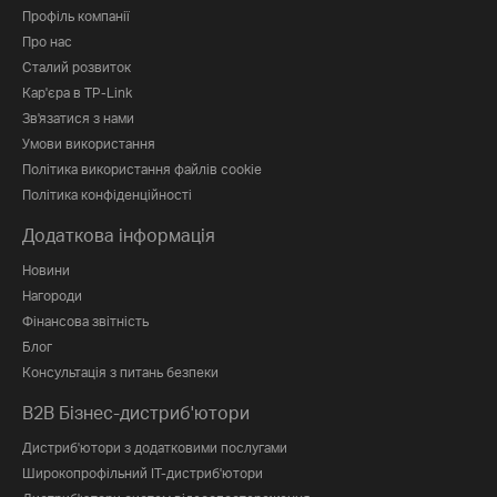
Профіль компанії
Про нас
Сталий розвиток
Кар'єра в TP-Link
Зв'язатися з нами
Умови використання
Політика використання файлів cookie
Політика конфіденційності
Додаткова інформація
Новини
Нагороди
Фінансова звітність
Блог
Консультація з питань безпеки
B2B Бізнес-дистриб'ютори
Дистриб'ютори з додатковими послугами
Широкопрофільний IT-дистриб'ютори