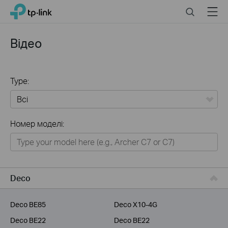
Click
Search
Menu
TP-Link, Reliably Smart
to
skip
the
Відео
navigation
bar
Type:
Всі
Номер моделі:
Для дому
Розумний будинок
Для бiзнесу
Deco
Для інтернет-провайдерів
Deco BE85
Deco X10-4G
Deco BE22
Deco BE22