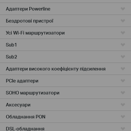
Адаптери Powerline
Бездротові пристрої
Усі Wi-Fi маршрутизатори
Sub1
Sub2
Адаптери високого коефіцієнту підсилення
PCIe адаптери
SOHO маршрутизатори
Аксесуари
Обладнання PON
DSL-обладнання