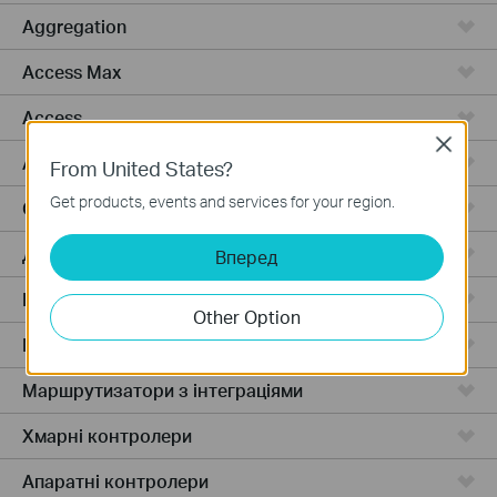
Aggregation
Access Max
Access
Close
Access Pro
From United States?
Get products, events and services for your region.
GPON
Дротові маршрутизатори
Вперед
Бездротові маршрутизатори
Other Option
Маршрутизатори 4G WiFi
Маршрутизатори з інтеграціями
Хмарні контролери
Апаратні контролери