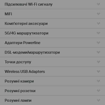
Підсилювачi Wi-Fi сигналу
MiFi
Комп'ютернi аксесуари
5G/4G маршрутизатори
Адаптери Powerline
DSL-модеми/маршрутизатори
Точки доступу
Wireless USB Adapters
Розумні камери
Розумні розетки
Розумнi лампи