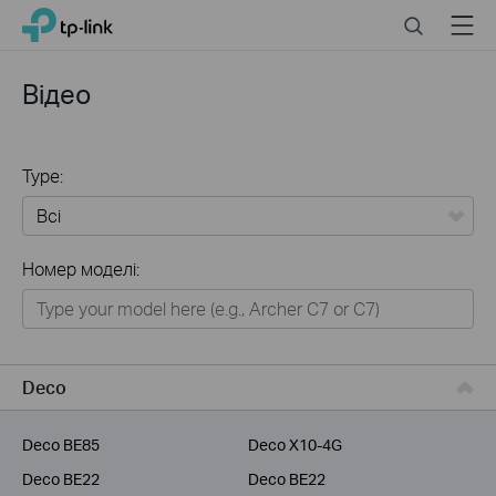
Click
Search
Menu
TP-Link, Reliably Smart
to
skip
the
Відео
navigation
bar
Type:
Всі
Номер моделі:
Для дому
Розумний будинок
Для бiзнесу
Deco
Для інтернет-провайдерів
Deco BE85
Deco X10-4G
Deco BE22
Deco BE22