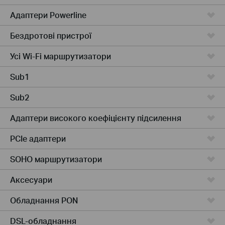
Адаптери Powerline
Бездротові пристрої
Усі Wi-Fi маршрутизатори
Sub1
Sub2
Адаптери високого коефіцієнту підсилення
PCIe адаптери
SOHO маршрутизатори
Аксесуари
Обладнання PON
DSL-обладнання