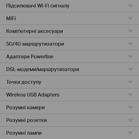
Підсилювачi Wi-Fi сигналу
MiFi
Комп'ютернi аксесуари
5G/4G маршрутизатори
Адаптери Powerline
DSL-модеми/маршрутизатори
Точки доступу
Wireless USB Adapters
Розумні камери
Розумні розетки
Розумнi лампи