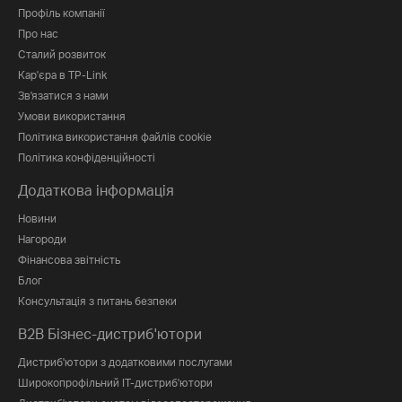
Профіль компанії
Про нас
Сталий розвиток
Кар'єра в TP-Link
Зв'язатися з нами
Умови використання
Політика використання файлів cookie
Політика конфіденційності
Додаткова інформація
Новини
Нагороди
Фінансова звітність
Блог
Консультація з питань безпеки
B2B Бізнес-дистриб'ютори
Дистриб'ютори з додатковими послугами
Широкопрофільний IT-дистриб'ютори