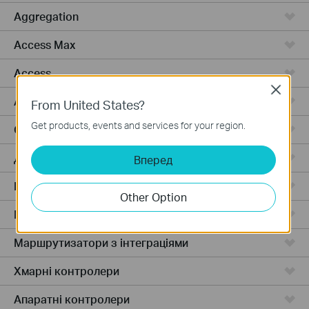
Aggregation
Access Max
Access
Close
Access Pro
From United States?
Get products, events and services for your region.
GPON
Дротові маршрутизатори
Вперед
Бездротові маршрутизатори
Other Option
Маршрутизатори 4G WiFi
Маршрутизатори з інтеграціями
Хмарні контролери
Апаратні контролери