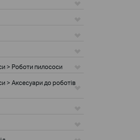
си > Роботи пилососи
и > Аксесуари до роботів
іл