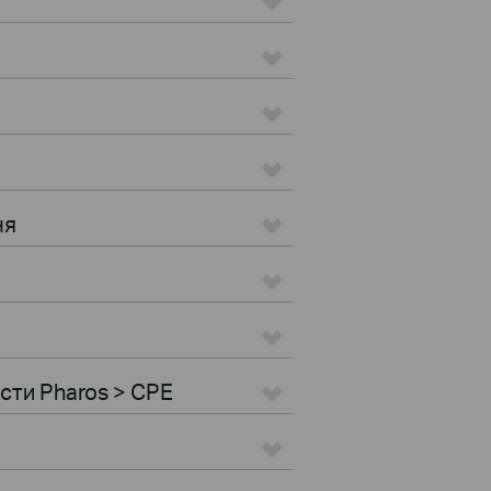
ня
ости Pharos > CPE