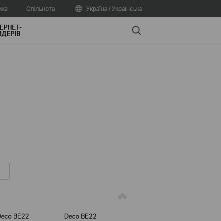
мка
Спільнота
Україна / Українська
ЕРНЕТ-
Search
ДЕРІВ
Deco BE22
Deco BE22