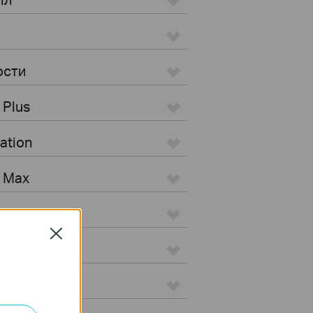
ости
 Plus
ation
s Max
Close
 Pro