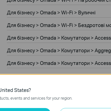
Для бiзнесу > Omada > Wi-Fi > Вуличні
Для бiзнесу > Omada > Wi-Fi > Бездротові м
Для бiзнесу > Omada > Комутатори > Access
Для бiзнесу > Omada > Комутатори > Aggreg
Для бiзнесу > Omada > Комутатори > Acces
Для бiзнесу > Omada > Комутатори > Access
Для бiзнесу > Omada > Комутатори > Access
nited States?
ucts, events and services for your region.
Для бiзнесу > Omada > Wi-Fi > GPON