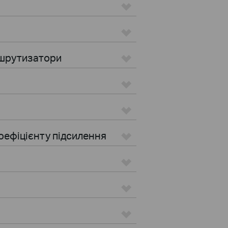
ршрутизатори
оефіцієнту підсилення