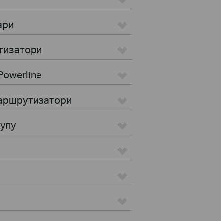
ари
тизатори
Powerline
маршрутизатори
тупу