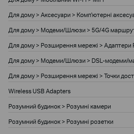
Для дому > Аксесуари > Комп'ютернi аксесу
Для дому > Модеми/Шлюзи > 5G/4G маршру
Для дому > Розширення мережi > Адаптери 
Для дому > Модеми/Шлюзи > DSL-модеми/
Для дому > Розширення мережi > Точки дос
Wireless USB Adapters
Розумний будинок > Розумні камери
Розумний будинок > Розумні розетки