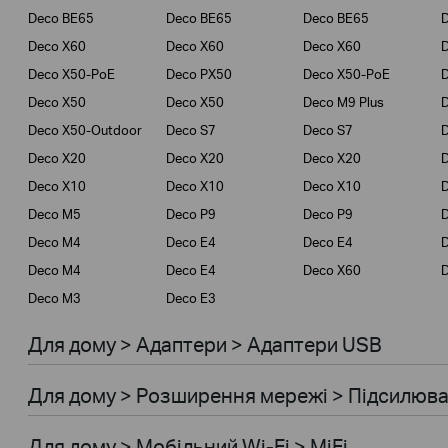
Deco BE65
Deco BE65
Deco BE65
D
Deco X60
Deco X60
Deco X60
Deco X50-PoE
Deco PX50
Deco X50-PoE
Deco X50
Deco X50
Deco M9 Plus
D
Deco X50-Outdoor
Deco S7
Deco S7
D
Deco X20
Deco X20
Deco X20
Deco X10
Deco X10
Deco X10
Deco M5
Deco P9
Deco P9
D
Deco M4
Deco E4
Deco E4
Deco M4
Deco E4
Deco X60
Deco M3
Deco E3
Для дому > Адаптери > Адаптери USB
Для дому > Розширення мережi > Підсилювач
Для дому > Мобiльний Wi-Fi > MiFi