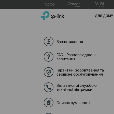
Click
to
TP-Link, Reliably Smart
skip
ДЛЯ ДОМУ
the
navigation
bar
Завантаження
FAQ - Розповсюджені
запитання
Гарантійні зобов'язання та
сервісне обслуговування
Зв'язатися зі службою
технічної підтримки
Список сумісності