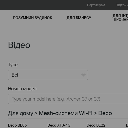
Партнерам
Підтри
ДЛЯ ІНТ
РОЗУМНИЙ БУДИНОК
ДЛЯ БIЗНЕСУ
ПРОВАЙ
Відео
Type:
Всі
Номер моделі:
Для дому
Розумний будинок
Для дому > Mesh-системи Wi-Fi > Deco
Для бiзнесу
Deco BE85
Deco X10-4G
Deco BE22
Для інтернет-провайдерів