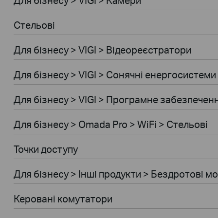
Стельові
Для бiзнесу > VIGI > Відеореєстратори
Для бiзнесу > VIGI > Сонячні енергосистеми
Для бiзнесу > VIGI > Програмне забезпечен
Для бiзнесу > Omada Pro > WiFi > Стельові
Точки доступу
Для бiзнесу > Інші продукти > Бездротові м
Керовані комутатори