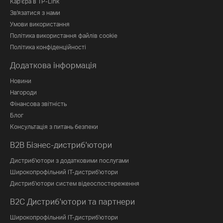
Кар'єра в TP-Link
Зв'язатися з нами
Умови використання
Політика використання файлів cookie
Політика конфіденційності
Додаткова інформація
Новини
Нагороди
Фінансова звітність
Блог
Консультація з питань безпеки
B2B Бізнес-дистриб'ютори
Дистриб'ютори з додатковими послугами
Широкопрофільний IT-дистриб'ютори
Дистриб'ютори систем відеоспостереження
B2C Дистриб'ютори та партнери
Широкопрофільний IT-дистриб'ютори