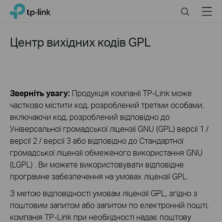
Click
Search
Menu
TP-Link, Reliably Smart
to
skip
the
Центр вихідних кодів GPL
navigation
bar
Зверніть увагу:
Продукція компанії TP-Link може
частково містити код, розроблений третіми особами,
включаючи код, розроблений відповідно до
Універсальної громадської ліцензії GNU (GPL) версії 1 /
версії 2 / версії 3 або відповідно до Стандартної
громадської ліцензії обмеженого використання GNU
(LGPL) . Ви можете використовувати відповідне
програмне забезпечення на умовах ліцензії GPL.
З метою відповідності умовам ліцензії GPL, згідно з
поштовим запитом або запитом по електронній пошті,
компанія TP-Link при необхідності надає поштову