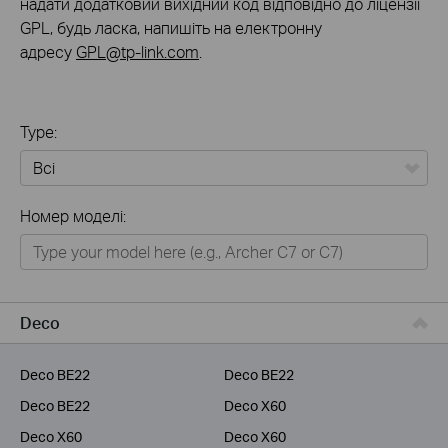
надати додатковий вихідний код відповідно до ліцензії
GPL, будь ласка, напишіть на електронну
адресу
GPL@tp-link.com
.
Type:
Всі
Номер моделі:
Для дому
Розумний будинок
Для бiзнесу
Deco
Для інтернет-провайдерів
Deco BE22
Deco BE22
Deco BE22
Deco X60
Deco X60
Deco X60