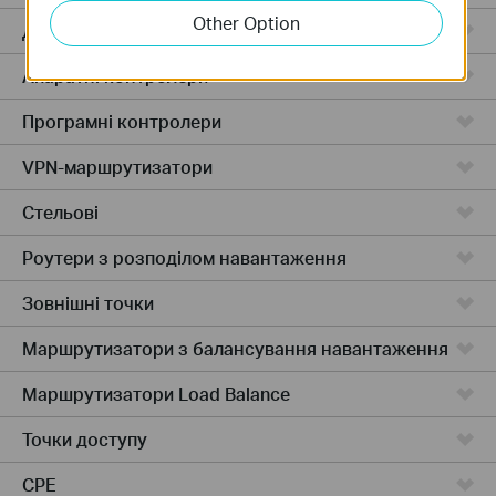
Other Option
Дротові маршрутизатори
Апаратні контролери
Програмні контролери
VPN-маршрутизатори
Стельові
Роутери з розподілом навантаження
Зовнішні точки
Маршрутизатори з балансування навантаження
Маршрутизатори Load Balance
Точки доступу
CPE