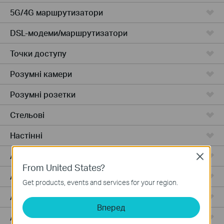
5G/4G маршрутизатори
DSL-модеми/маршрутизатори
Точки доступу
Розумні камери
Розумні розетки
Стельові
Настінні
Access Plus
Close
From United States?
Access
Get products, events and services for your region.
Access Pro
Вперед
Aggregation