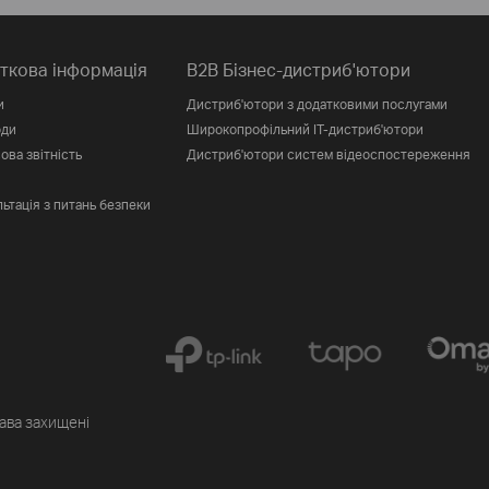
ткова інформація
B2B Бізнес-дистриб'ютори
и
Дистриб'ютори з додатковими послугами
оди
Широкопрофільний IT-дистриб'ютори
ова звітність
Дистриб'ютори систем відеоспостереження
ьтація з питань безпеки
рава захищені