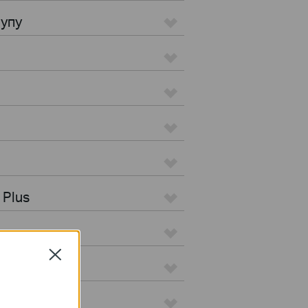
тупу
 Plus
Close
 Pro
ation