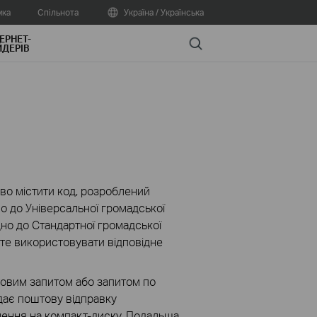
мка
Спільнота
Україна / Українська
ЕРНЕТ-
Search
ДЕРІВ
во містити код, розроблений
о до Універсальної громадської
овідно до Стандартної громадської
ете використовувати відповідне
штовим запитом або запитом по
адає поштову відправку
ення на компакт-диску. Подальша